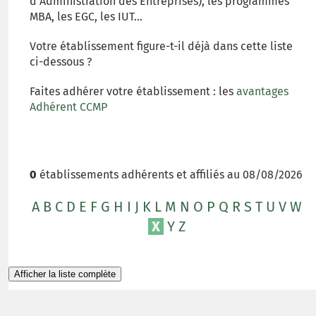
d'Administration des Entreprises), les programmes
MBA, les EGC, les IUT...
Votre établissement figure-t-il déjà dans cette liste
ci-dessous ?
Faites adhérer votre établissement : les
avantages
Adhérent CCMP
0
établissements adhérents et affiliés au 08/08/2026
A
B
C
D
E
F
G
H
I
J
K
L
M
N
O
P
Q
R
S
T
U
V
W
X
Y
Z
Afficher la liste complète