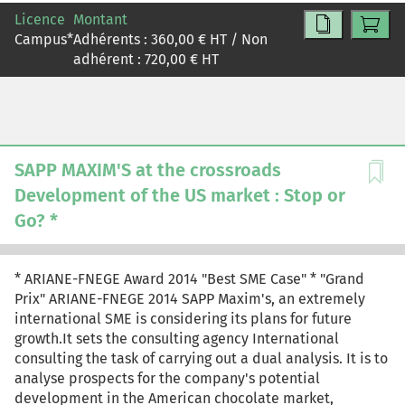
sa tension (un tensiomètre), son rythme cardiaque (un
Licence
Montant
tracker d'activité, le Pulse) ou son sommeil (le dernier
Campus
*
Adhérents :
360,00
€ HT / Non
produit, Aura). Via des applications développées par
adhérent :
720,00
€ HT
l'entreprise elle-même, toutes ces données et leurs
évolutions sont visualisées par le client sur son
smartphone, sa tablette ou son ordinateur. Cette start-
up est ainsi positionnée sur un nouveau marché, qui, au-
delà des produits et services proposés aux
consommateurs, ouvre les portes à des nouvelles
SAPP MAXIM'S at the crossroads
perspectives en matière de santé publique et
Development of the US market : Stop or
d'utilisation des données collectées, pour faire avancer
Go? *
les recherches médicales ou pour faire évoluer l'offre
des complémentaires santé et pour changer le
comportement des utilisateurs. WITHINGS relève chaque
* ARIANE-FNEGE Award 2014 "Best SME Case" * "Grand
jour le challenge de l'innovation. Ses dirigeants savent
Prix" ARIANE-FNEGE 2014 SAPP Maxim's, an extremely
que les succès d'hier ne garantissent pas ceux des
international SME is considering its plans for future
prochains produits. L'entreprise a donc constamment
growth.It sets the consulting agency International
besoin de ses ressources humaines pour penser et
consulting the task of carrying out a dual analysis. It is to
développer des nouveaux objets et ainsi affirmer son
analyse prospects for the company's potential
positionnement sur le marché. Le cas WITHINGS permet
development in the American chocolate market,
d'étudier l'ascension rapide de cette start-up sur ce