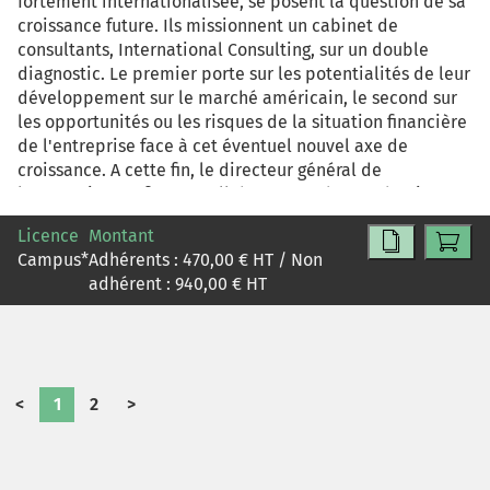
fortement internationalisée, se posent la question de sa
provided.
croissance future. Ils missionnent un cabinet de
consultants, International Consulting, sur un double
diagnostic. Le premier porte sur les potentialités de leur
développement sur le marché américain, le second sur
les opportunités ou les risques de la situation financière
de l'entreprise face à cet éventuel nouvel axe de
croissance. A cette fin, le directeur général de
l'entreprise confie aux collaborateurs d'IC un dossier
complet qui permettra d'aboutir à un premier jet de
Licence
Montant
recommandations. Comme très souvent dans les PME, les
Campus
*
Adhérents :
470,00
€ HT / Non
données chiffrées sont essentiellement comptables, les
adhérent :
940,00
€ HT
informations liées au développement et à la gestion de
l'entreprise sont principalement le fruit de l'expérience
terrain et restent concentrées "dans la tête" de l'équipe
dirigeante. Le travail de l'étudiant / consultant junior
consistera à émettre un diagnostic et des
<
1
2
>
recommandations pour lequel il n'aura pas
nécessairement d'éléments de réponse "sécurisants". Il
lui faudra donc "se jeter à l'eau" avec un minimum
d'outils et d'informations scientifiques et faire preuve à