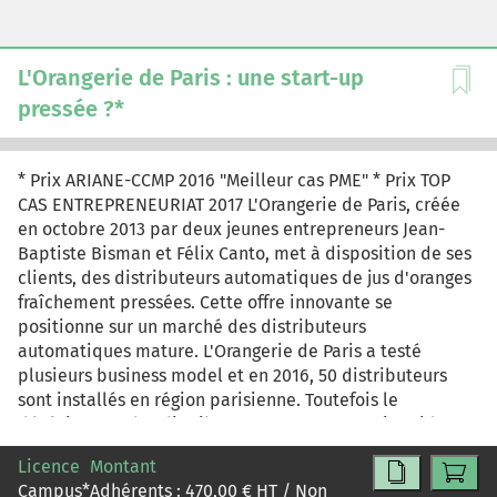
L'Orangerie de Paris : une start-up
pressée ?*
* Prix ARIANE-CCMP 2016 "Meilleur cas PME" * Prix TOP
CAS ENTREPRENEURIAT 2017 L'Orangerie de Paris, créée
en octobre 2013 par deux jeunes entrepreneurs Jean-
Baptiste Bisman et Félix Canto, met à disposition de ses
clients, des distributeurs automatiques de jus d'oranges
fraîchement pressées. Cette offre innovante se
positionne sur un marché des distributeurs
automatiques mature. L'Orangerie de Paris a testé
plusieurs business model et en 2016, 50 distributeurs
sont installés en région parisienne. Toutefois le
déploiement des distributeurs n'est pas aussi rapide
que prévu. Ce cas présenté sous forme de synopsis de
Licence
Montant
série TV permet d'étudier : le parcours de création de
Campus
*
Adhérents :
470,00
€ HT / Non