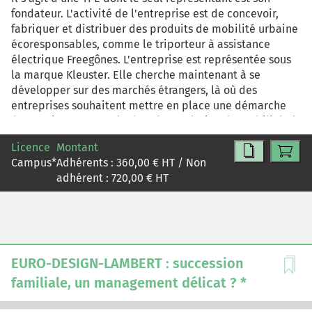
fondateur. L'activité de l'entreprise est de concevoir,
fabriquer et distribuer des produits de mobilité urbaine
écoresponsables, comme le triporteur à assistance
électrique Freegônes. L'entreprise est représentée sous
la marque Kleuster. Elle cherche maintenant à se
développer sur des marchés étrangers, là où des
entreprises souhaitent mettre en place une démarche
éco-environnementale dans leur solution de mobilité. Il
s'agit donc, à partir d'un diagnostic interne et externe
Licence
Montant
des activités de l'entreprise, de l'aider à sélectionner
Campus
*
Adhérents :
360,00
€ HT / Non
deux marchés prioritaires parmi cinq marchés
adhérent :
720,00
€ HT
potentiels identifiés et de proposer des préconisations
adaptées au développement de l'activité dans les deux
pays retenus. Puis, des recommandations en vue
d'orienter le développement futur de l'entreprise tant
en France, qu'à l'étranger, devront être formulées.
EURO-DESIGN-LAMBERT : succession
familiale, un management délicat ? *