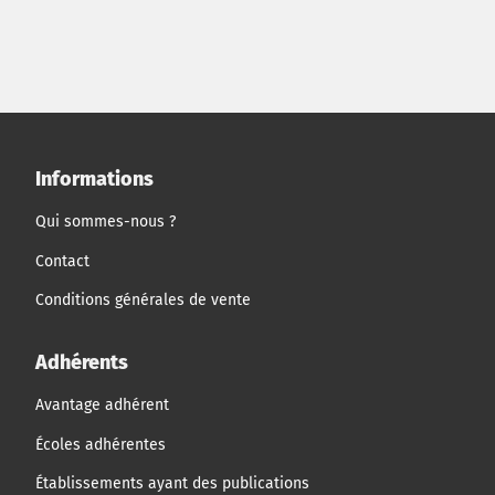
la fois de compétences techniques mais également de
capacités à détecter et à relier les informations
pertinentes. Ce contexte le conduira également à
réfléchir aux questions prioritaires à poser aux
dirigeants en complément des informations reçues.
Informations
Qui sommes-nous ?
Contact
Conditions générales de vente
Adhérents
Avantage adhérent
Écoles adhérentes
Établissements ayant des publications