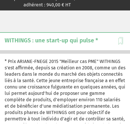
l'entreprise (saison 1) ; la recherche de fonds et de
adhérent :
940,00
€ HT
business model efficaces (saison 2) ; et de diagnostiquer
la situation actuelle de l'Orangerie de Paris pour
proposer des pistes de développement (saison 3).
WITHINGS : une start-up qui pulse *
* Prix ARIANE-FNEGE 2015 "Meilleur cas PME" WITHINGS
s'est affirmée, depuis sa création en 2008, comme un des
leaders dans le monde du marché des objets connectés
liés à la santé. Cette jeune entreprise française a en effet
connu une croissance fulgurante en quelques années, qui
lui permet aujourd'hui de proposer une gamme
complète de produits, d'employer environ 110 salariés
et de bénéficier d'une médiatisation permanente. Les
produits phares de WITHINGS ont pour objectif de
permettre à tout individu d'agir et de contrôler sa santé,
en recueillant des données sur son poids (une balance),