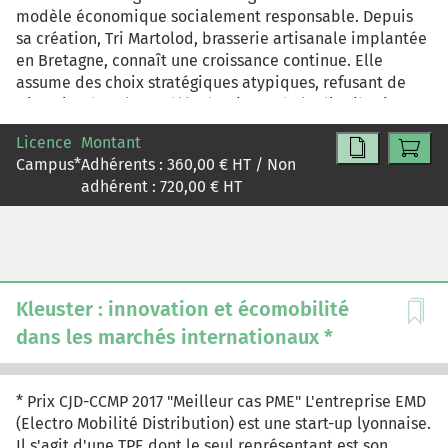
modèle économique socialement responsable. Depuis
sa création, Tri Martolod, brasserie artisanale implantée
en Bretagne, connaît une croissance continue. Elle
assume des choix stratégiques atypiques, refusant de
s'inscrire dans le modèle dominant de la distribution en
supermarchés ou hypermarchés. Le segment de la bière
Licence
Montant
artisanale connaît un développement important,
Campus
*
Adhérents :
360,00
€ HT / Non
exacerbant la concurrence entre les différents groupes
adhérent :
720,00
€ HT
stratégiques présents sur ce segment de marché.
Kleuster : innovation et écomobilité
dans les marchés internationaux *
* Prix CJD-CCMP 2017 "Meilleur cas PME" L'entreprise EMD
(Electro Mobilité Distribution) est une start-up lyonnaise.
Il s'agit d'une TPE dont le seul représentant est son