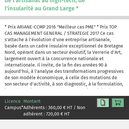
de l'artisanat au high-tech, de
l'insularité au Grand Large *
* Prix ARIANE-CCMP 2016 "Meilleur cas PME" * Prix TOP
CAS MANAGEMENT GENERAL / STRATEGIE 2017 Ce cas
s'attache à l'évolution d'une entreprise artisanale,
basée dans un cadre insulaire exceptionnel de Bretagne
Nord, opérant dans un secteur évolutif, la Verrerie d'Art,
largement ouvert à la concurrence nationale et
internationale. Il invite, de la fin des années 90 à
aujourd'hui, à l'analyse des transformations progressives
de son modèle économique, à celle des mutations de
son secteur d'activité, à son diagnostic, à la formulation,
jusqu'à sa mise en œuvre, de sa stratégie. Privilégiant
une approche longitudinale et transversale, ce cas ouvre
Licence
Montant
à une variété de problématiques, conjuguant le
Campus
*
Adhérents :
360,00
€ HT / Non
management stratégique des TPE/PME avec différentes
adhérent :
720,00
€ HT
dimensions managériales qui s'y associent : marketing,
GRH, entrepreneuriat, développement international...