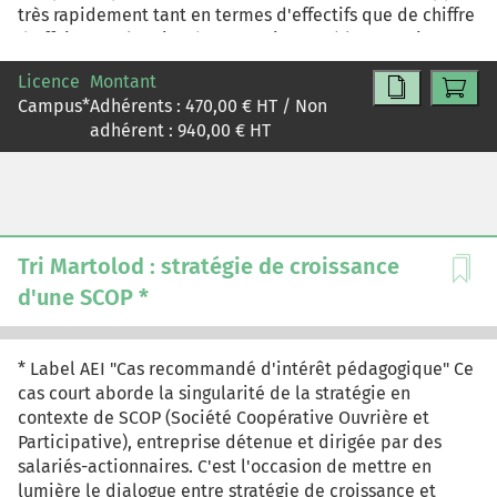
très rapidement tant en termes d'effectifs que de chiffre
d'affaires. Or la crise de 2008 a impacté l'entreprise au
niveau de ses ventes et, par ricochet, de sa trésorerie. La
Licence
Montant
situation avec les banques étant très tendue, des choix
Campus
*
Adhérents :
470,00
€ HT / Non
stratégiques et organisationnels s'imposent alors à
adhérent :
940,00
€ HT
Viareport : réaliser des réductions de coûts massives et
rapides via un PSE ce qui, de facto, déstructure
l'organisation et requiert la mise en place d'un
management agile pour pallier ces changements.
Tri Martolod : stratégie de croissance
d'une SCOP *
* Label AEI "Cas recommandé d'intérêt pédagogique" Ce
cas court aborde la singularité de la stratégie en
contexte de SCOP (Société Coopérative Ouvrière et
Participative), entreprise détenue et dirigée par des
salariés-actionnaires. C'est l'occasion de mettre en
lumière le dialogue entre stratégie de croissance et