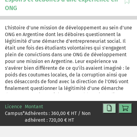
ONG
L'histoire d'une mission de développement au sein d'une
ONG en Argentine dont les déboires questionnent la
légitimité d'une démarche d'entrepreneuriat social. Il
était une fois des étudiants volontaires qui s'engagent
plein de convictions dans une ONG de développement
pour une mission en Argentine. Leur expérience va
s'avérer bien différente de ce qu'ils avaient imaginé : le
poids des coutumes locales, de la corruption ainsi que
des désaccords de fond avec la direction de l'ONG vont
finalement questionner la légitimité d'une démarche
d'entrepreneuriat social. La note pédagogique discute
du concept d'entrepreneuriat social et met en évidence
Licence
Montant
les dérives potentielles. D'autres façons de penser ce
Campus
*
Adhérents :
360,00
€ HT / Non
mode d'action sont proposées et discutées.
adhérent :
720,00
€ HT