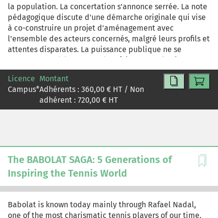
la population. La concertation s'annonce serrée. La note
pédagogique discute d'une démarche originale qui vise
à co-construire un projet d'aménagement avec
l'ensemble des acteurs concernés, malgré leurs profils et
attentes disparates. La puissance publique ne se
contente pas d'écouter et de « faire pour » le citoyen,
mais décide de « faire avec ». En ce sens, nous pouvons
Licence
Montant
parler d'une démarche « 2.0 ».
Campus
*
Adhérents :
360,00
€ HT / Non
adhérent :
720,00
€ HT
The BABOLAT SAGA: 5 Generations of
Inspiring the Tennis World
Babolat is known today mainly through Rafael Nadal,
one of the most charismatic tennis players of our time.