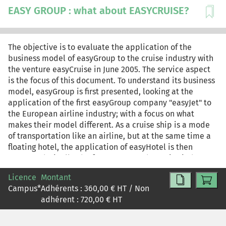
EASY GROUP : what about EASYCRUISE?
The objective is to evaluate the application of the
business model of easyGroup to the cruise industry with
the venture easyCruise in June 2005. The service aspect
is the focus of this document. To understand its business
model, easyGroup is first presented, looking at the
application of the first easyGroup company "easyJet" to
the European airline industry; with a focus on what
makes their model different. As a cruise ship is a mode
of transportation like an airline, but at the same time a
floating hotel, the application of easyHotel is then
presented. Finally, the focus turns to the cruise industry,
showing its current state and the offer of traditional
Licence
Montant
cruise lines.To enhance published data, interviews were
Campus
*
Adhérents :
360,00
€ HT / Non
conducted.
adhérent :
720,00
€ HT