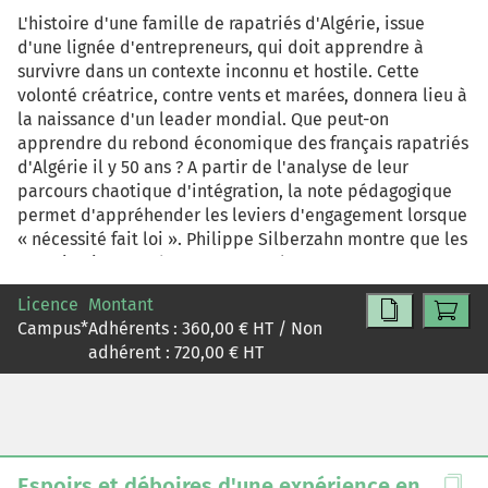
L'histoire d'une famille de rapatriés d'Algérie, issue
d'une lignée d'entrepreneurs, qui doit apprendre à
survivre dans un contexte inconnu et hostile. Cette
volonté créatrice, contre vents et marées, donnera lieu à
la naissance d'un leader mondial. Que peut-on
apprendre du rebond économique des français rapatriés
d'Algérie il y 50 ans ? A partir de l'analyse de leur
parcours chaotique d'intégration, la note pédagogique
permet d'appréhender les leviers d'engagement lorsque
« nécessité fait loi ». Philippe Silberzahn montre que les
organisations modernes, comme les entrepreneurs
d'Algérie, doivent aussi se nourrir de résilience,
Licence
Montant
d'effectuation, de sérendipité et d'effet sisyphien...
Campus
*
Adhérents :
360,00
€ HT / Non
Michel Derczansky, spécialiste d'Israël, étend l'analyse
adhérent :
720,00
€ HT
et établit un lien entre le contexte de survie de ce pays
et les formes particulières d'innovations qui s'y
déploient.
Espoirs et déboires d'une expérience en