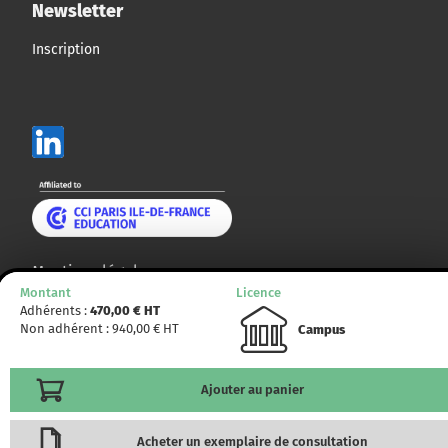
Newsletter
Inscription
Mentions légales
Montant
Licence
Plan du site
Adhérents :
470,00
€ HT
Non adhérent :
940,00
€ HT
Campus
© CCMP 2014 - 2025. Tous droits réservés.
Ajouter au panier
Acheter un exemplaire de consultation