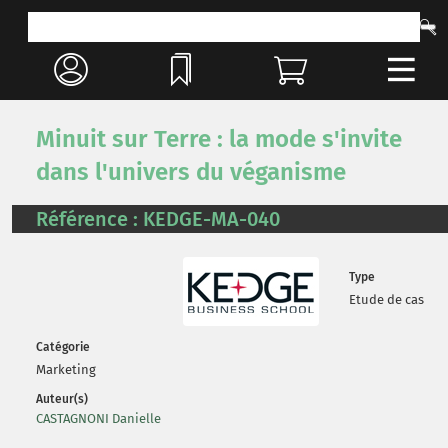
Minuit sur Terre : la mode s'invite
dans l'univers du véganisme
Référence : KEDGE-MA-040
Type
Etude de cas
Catégorie
Marketing
Auteur(s)
CASTAGNONI Danielle