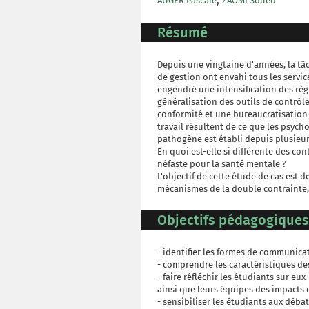
AUGER Pascale
ZAOMI Soued
Résumé
Depuis une vingtaine d'années, la tâ
de gestion ont envahi tous les service
engendré une intensification des règ
généralisation des outils de contrôl
conformité et une bureaucratisation 
travail résultent de ce que les psyc
pathogène est établi depuis plusieur
En quoi est-elle si différente des co
néfaste pour la santé mentale ?
L'objectif de cette étude de cas est 
mécanismes de la double contrainte, af
Objectifs pédagogiques
- identifier les formes de communica
- comprendre les caractéristiques de
- faire réfléchir les étudiants sur eu
ainsi que leurs équipes des impacts
- sensibiliser les étudiants aux déb