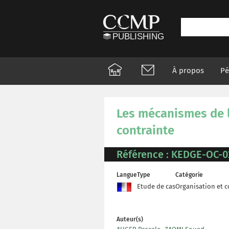
À propos
Pé
Les mécanismes de la
contrainte
Référence : KEDGE-OC-0
Langue
Type
Catégorie
Etude de cas
Organisation et
Auteur(s)
,