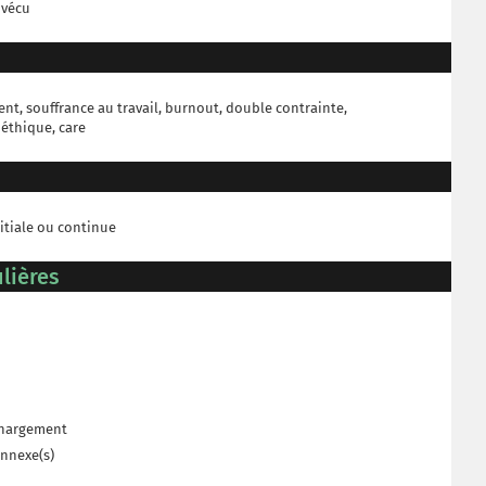
 vécu
t, souffrance au travail, burnout, double contrainte,
 éthique, care
itiale ou continue
lières
échargement
annexe(s)