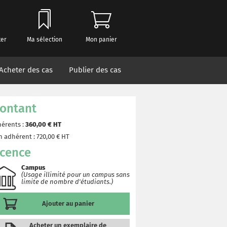
ter
Ma sélection
Mon panier
Acheter des cas
Publier des cas
ontant
érents :
360,00
€ HT
 adhérent :
720,00
€ HT
icence
Campus
(Usage illimité pour un campus sans
limite de nombre d'étudiants.)
Ajouter au panier
Acheter un exemplaire de