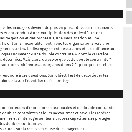
che des managers devient de plus en plus ardue. Les instruments
s et ont conduit à une multiplication des objectifs. Ils ont
les de gestion et des processus, une massification et une
e. Ils ont ainsi inexorablement mené les organisations vers une
grandissantes. Le désengagement des salariés et la souffrance au
hologues nomment « une double contrainte », dont le caractère
s décennies. Mais alors, qu'est-ce que cette double contrainte ?
ntradictions inhérentes aux organisations ? Et pourquoi est-elle si
de répondre à ces questions. Son objectif est de décortiquer les
in de savoir l'identifier et s'en protéger.
tion porteuses d'injonctions paradoxales et de double contrainte
s doubles contraintes et leurs mécanismes et savoir les repérer
x-mêmes et s'interroger sur leurs propres capacités à se protéger
 des doubles contraintes
ats actuels sur la remise en cause du management