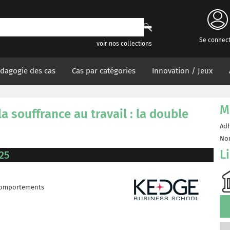
Se connec
voir nos collections
dagogie des cas
Cas par catégories
Innovation / Jeux
M
 souffrance au travail : la double
Adh
Non
L
25
 comportements