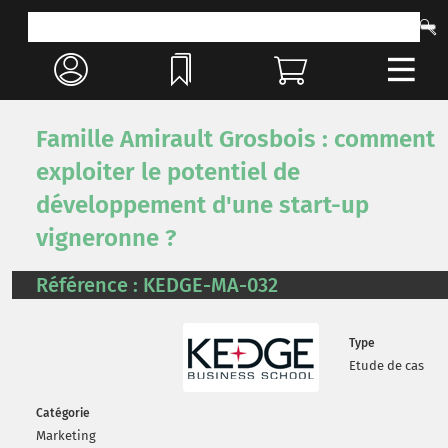
Famille Amirault Grosbois : comment
exploiter le potentiel de
développement d'une start-up
vigneronne ?
Référence : KEDGE-MA-032
Type
Etude de cas
Catégorie
Marketing