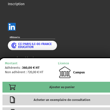
Inscription
Mentions légales
Montant
Licence
Plan du site
Adhérents :
360,00
€ HT
Non adhérent :
720,00
€ HT
Campus
© CCMP 2014 - 2025. Tous droits réservés.
Ajouter au panier
Acheter un exemplaire de consultation