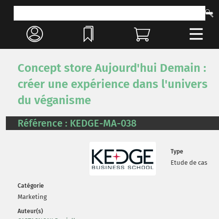
Concept store Aujourd'hui Demain :
créer une expérience dans l'univers
du véganisme
Référence : KEDGE-MA-038
Type
Etude de cas
Catégorie
Marketing
Auteur(s)