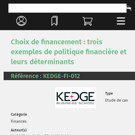
Choix de financement : trois
exemples de politique financière et
leurs déterminants
Référence : KEDGE-FI-012
Type
Etude de cas
Catégorie
Finances
Auteur(s)