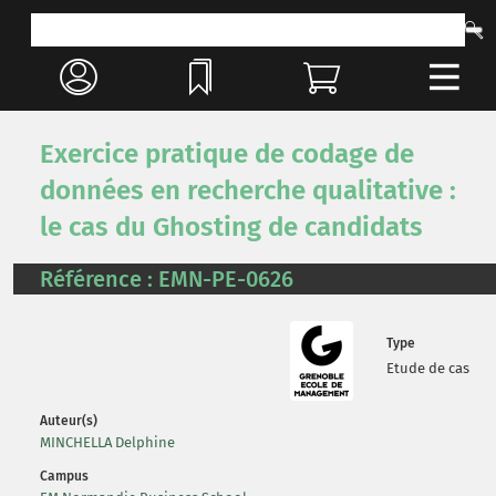
Exercice pratique de codage de
données en recherche qualitative :
le cas du Ghosting de candidats
Référence : EMN-PE-0626
Type
Etude de cas
Auteur(s)
MINCHELLA Delphine
Campus