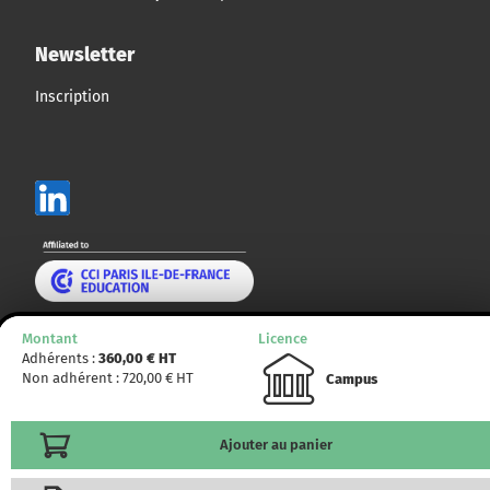
Newsletter
Inscription
Mentions légales
Montant
Licence
Adhérents :
360,00
€ HT
Non adhérent :
720,00
€ HT
Plan du site
Campus
© CCMP 2014 - 2025. Tous droits réservés.
Ajouter au panier