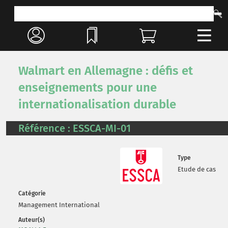
Walmart en Allemagne : défis et
enseignements pour une
internationalisation durable
Référence : ESSCA-MI-01
Type
Etude de cas
Catégorie
Management International
Auteur(s)