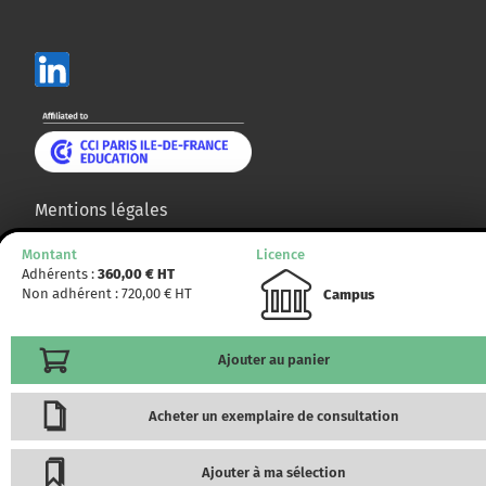
Mentions légales
Plan du site
Montant
Licence
Adhérents :
360,00
€ HT
© CCMP 2014 - 2025. Tous droits réservés.
Non adhérent :
720,00
€ HT
Campus
Ajouter au panier
Acheter un exemplaire de consultation
Ajouter à ma sélection