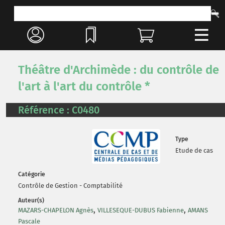
Théâtre d'Archimède : du contrôle de
l'art à l'art du contrôle *
Référence : C0480
Type
Etude de cas
Catégorie
Contrôle de Gestion - Comptabilité
Auteur(s)
,
,
MAZARS-CHAPELON Agnès
VILLESEQUE-DUBUS Fabienne
AMANS
Pascale