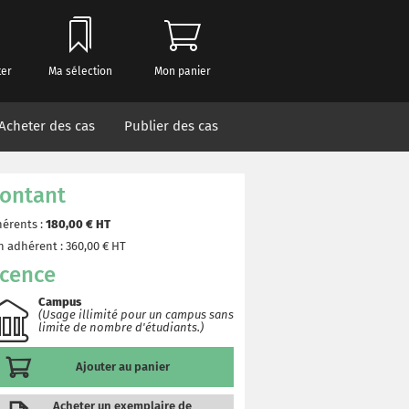
ter
Ma sélection
Mon panier
Acheter des cas
Publier des cas
ontant
érents :
180,00
€ HT
 adhérent :
360,00
€ HT
icence
Campus
(Usage illimité pour un campus sans
limite de nombre d'étudiants.)
Ajouter au panier
Acheter un exemplaire de