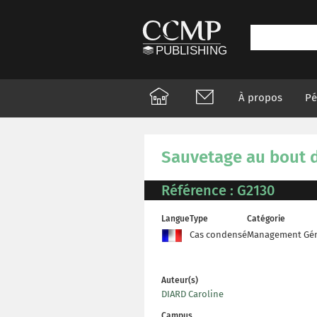
À propos
Pé
Sauvetage au bout
Référence : G2130
Langue
Type
Catégorie
Cas condensé
Management Gén
Auteur(s)
DIARD Caroline
Campus