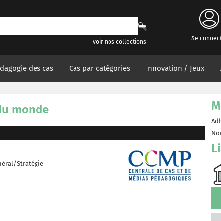
Se connec
voir nos collections
dagogie des cas
Cas par catégories
Innovation / Jeux
M
 du monde
Adh
Non
L
éral/Stratégie