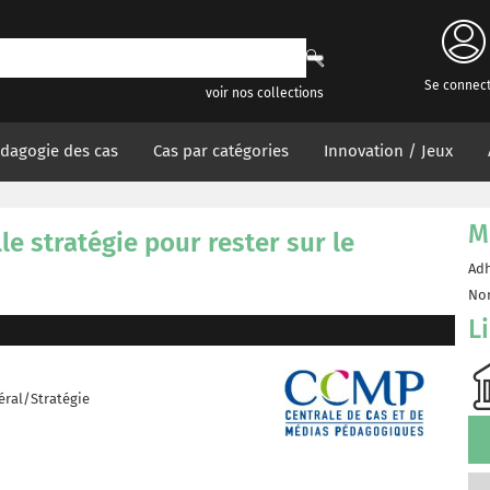
Se connec
voir nos collections
dagogie des cas
Cas par catégories
Innovation / Jeux
M
le stratégie pour rester sur le
Adh
Non
L
ral/Stratégie