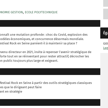
,
CONOMIE GESTION
ECOLE POLYTECHNIQUE
Ég
connaît une mutation profonde : choc du Covid, explosion des
s modèles économiques, et concurrence désormais mondiale.
tival Rock en Seine parvient-il à maintenir sa place ?
GI0
Leg
evenu directeur en 2021, invite à repenser l'avenir stratégique de
orte tout en se réinventant pour rester attractif, décrocher les
un public toujours plus large et exigeant.
estival Rock en Seine à partir des outils stratégiques classiques
es que le dirigeant peut faire
nt en stratégie