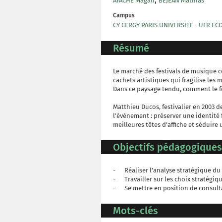
AYACHE Magali
BÉJEAN Mathias
Campus
CY CERGY PARIS UNIVERSITE - UFR E
Résumé
Le marché des festivals de musique 
cachets artistiques qui fragilise le
Dans ce paysage tendu, comment le fes
Matthieu Ducos, festivalier en 2003 d
l'événement : préserver une identité f
meilleures têtes d'affiche et séduire 
Objectifs pédagogiques
- Réaliser l'analyse stratégique du f
- Travailler sur les choix stratégiqu
- Se mettre en position de consulta
Mots-clés