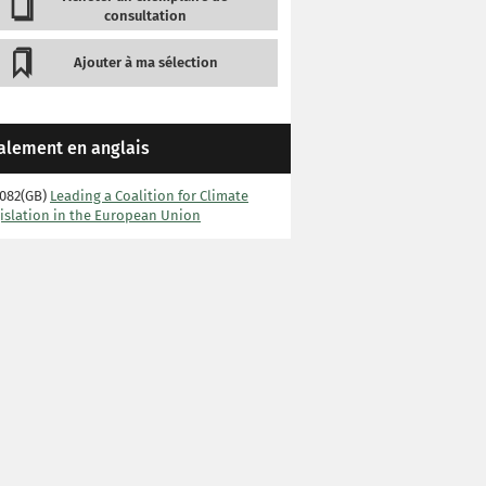
consultation
Ajouter à ma sélection
alement en anglais
082(GB)
Leading a Coalition for Climate
islation in the European Union