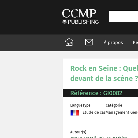
À propos
Pé
Rock en Seine : Quel
devant de la scène ?
Référence : GI0082
Langue
Type
Catégorie
Etude de cas
Management Géné
Auteur(s)
,