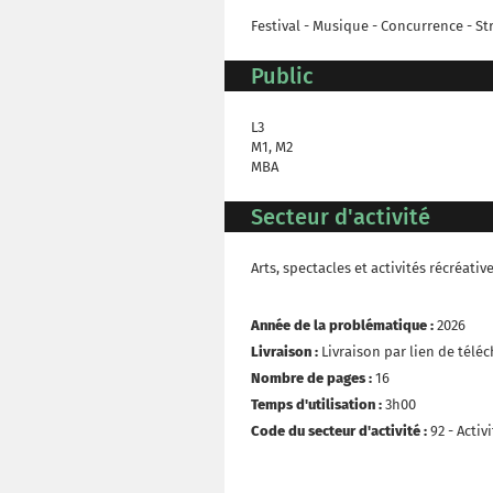
Festival - Musique - Concurrence - St
Public
L3
M1, M2
MBA
Secteur d'activité
Arts, spectacles et activités récréativ
Année de la problématique :
2026
Livraison :
Livraison par lien de tél
Nombre de pages :
16
Temps d'utilisation :
3h00
Code du secteur d'activité :
92 - Activ