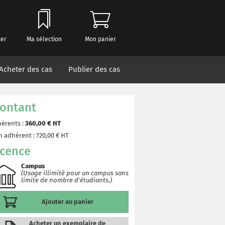
ter
Ma sélection
Mon panier
Acheter des cas
Publier des cas
ontant
érents :
360,00
€ HT
 adhérent :
720,00
€ HT
icence
Campus
(Usage illimité pour un campus sans
limite de nombre d'étudiants.)
Ajouter au panier
Acheter un exemplaire de