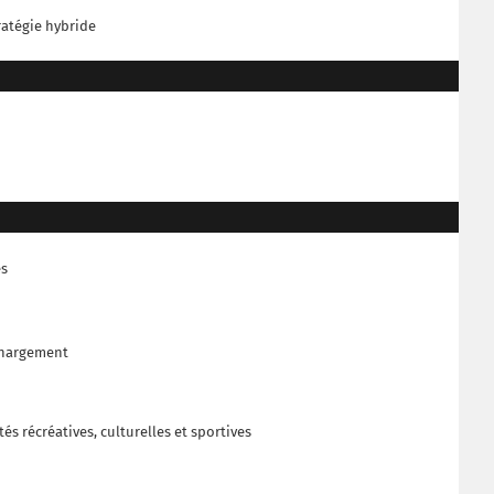
ratégie hybride
es
échargement
ités récréatives, culturelles et sportives