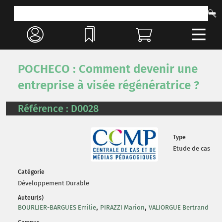
POCHECO : Comment devenir une
entreprise à visée régénératrice ?
Référence : D0028
Type
Etude de cas
Catégorie
Développement Durable
Auteur(s)
,
,
BOURLIER-BARGUES Emilie
PIRAZZI Marion
VALIORGUE Bertrand