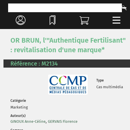
OR BRUN, l'"Authentique Fertilisant"
: revitalisation d'une marque*
Référence : M2134
Type
Cas multimédia
Catégorie
Marketing
Auteur(s)
,
GINOUX Anne-Céline
GERVAIS Florence