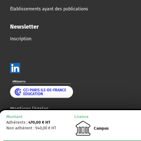
Établissements ayant des publications
Newsletter
Inscription
Mentions légales
Montant
Licence
Plan du site
Adhérents :
470,00
€ HT
Non adhérent :
940,00
€ HT
Campus
© CCMP 2014 - 2025. Tous droits réservés.