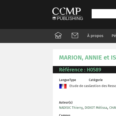
À propos
Pé
MARION, ANNIE et ISA
Référence : H0589
Langue
Type
Catégorie
Etude de cas
Gestion des Ress
Auteur(s)
,
,
NADISIC Thierry
DIDIOT Mélissa
CHA
Campus