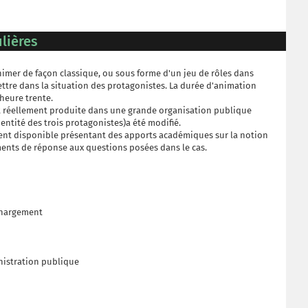
lières
'animer de façon classique, ou sous forme d'un jeu de rôles dans
ettre dans la situation des protagonistes. La durée d'animation
heure trente.
st réellement produite dans une grande organisation publique
dentité des trois protagonistes)a été modifié.
ent disponible présentant des apports académiques sur la notion
ments de réponse aux questions posées dans le cas.
échargement
nistration publique