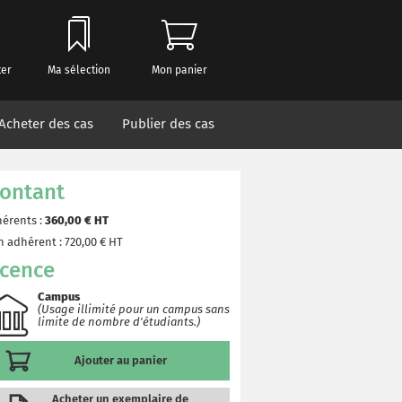
ter
Ma sélection
Mon panier
Acheter des cas
Publier des cas
ontant
érents :
360,00
€ HT
 adhérent :
720,00
€ HT
icence
Campus
(Usage illimité pour un campus sans
limite de nombre d'étudiants.)
Ajouter au panier
Acheter un exemplaire de