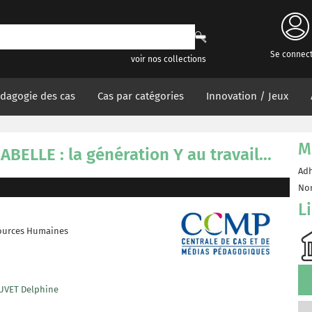
Se connec
voir nos collections
dagogie des cas
Cas par catégories
Innovation / Jeux
M
BELLE : la génération Y au travail...
Adh
Non
L
ources Humaines
UVET Delphine