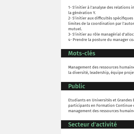
1- S'initier à l'analyse des relations 
la génération Y.
2- S'initier aux difficultés spécifiqu
limites de la coordination par l'aut
mutuel.
3- S'initier au rôle managérial d'all
4- Prendre la posture du manager co
Mots-clés
Management des ressources humaine
la diversité, leadership, équipe proj
Public
Etudiants en Universités et Grandes E
participants en Formation Continue o
management des ressources humaine
Secteur d'activité