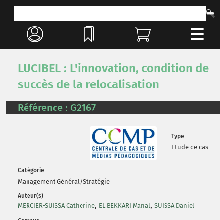
LUCIBEL : L'innovation, condition de
succès de la relocalisation
Référence : G2167
Type
Etude de cas
Catégorie
Management Général/Stratégie
Auteur(s)
,
,
MERCIER-SUISSA Catherine
EL BEKKARI Manal
SUISSA Daniel