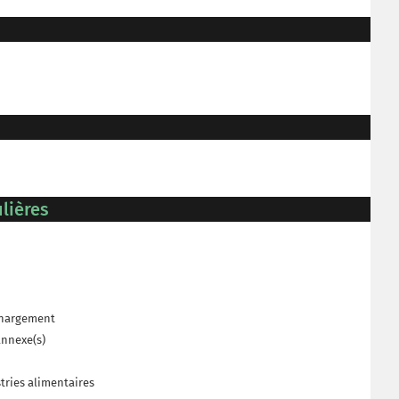
lières
échargement
annexe(s)
stries alimentaires