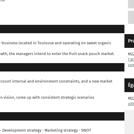
phe
Pr
ro-business located in Toulouse and operating on sweet organic
rowth, the managers intend to enter the fruit snack pouch market.
M2
l'a
co
 account internal and environment constraints, and a new market
Ég
n vision, come up with consistent strategic scenarios
M2
ult
s - Development strategy - Marketing strategy - SWOT