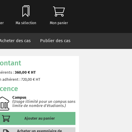
ter
Ma sélection
Mon panier
Acheter des cas
Publier des cas
ontant
érents :
360,00
€ HT
 adhérent :
720,00
€ HT
icence
Campus
(Usage illimité pour un campus sans
limite de nombre d'étudiants.)
Ajouter au panier
Acheter un exemplaire de