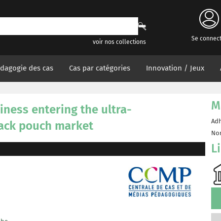
Se connec
voir nos collections
dagogie des cas
Cas par catégories
Innovation / Jeux
M
ness entering the ultra-
Adh
nack pouch market
Non
L