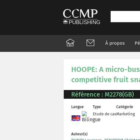
À propos
Pé
HOOPE: A micro-busi
competitive fruit s
Référence : M2278(GB)
Langue
Type
Catégorie
Etude de cas
Marketing
Auteur(s)
,