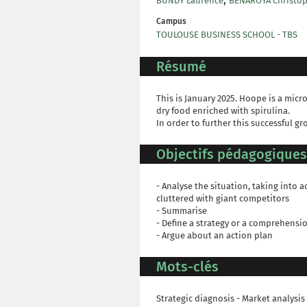
BUNDY Laurence
BENAROYA Christo
Campus
TOULOUSE BUSINESS SCHOOL - TBS
Résumé
This is January 2025. Hoope is a mic
dry food enriched with spirulina.
In order to further this successful g
Objectifs pédagogiques
- Analyse the situation, taking into
cluttered with giant competitors
- Summarise
- Define a strategy or a comprehensio
- Argue about an action plan
Mots-clés
Strategic diagnosis - Market analysi