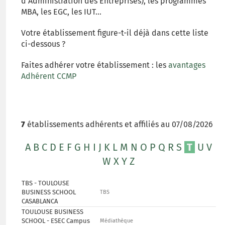
d'Administration des Entreprises), les programmes
MBA, les EGC, les IUT...
Votre établissement figure-t-il déjà dans cette liste
ci-dessous ?
Faites adhérer votre établissement : les
avantages
Adhérent CCMP
7
établissements adhérents et affiliés au 07/08/2026
A
B
C
D
E
F
G
H
I
J
K
L
M
N
O
P
Q
R
S
T
U
V
W
X
Y
Z
TBS - TOULOUSE
BUSINESS SCHOOL
TBS
CASABLANCA
TOULOUSE BUSINESS
SCHOOL - ESEC Campus
Médiathèque