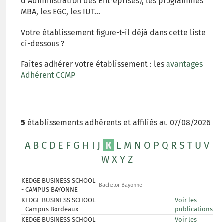
d'Administration des Entreprises), les programmes
MBA, les EGC, les IUT...
Votre établissement figure-t-il déjà dans cette liste
ci-dessous ?
Faites adhérer votre établissement : les
avantages
Adhérent CCMP
5
établissements adhérents et affiliés au 07/08/2026
A
B
C
D
E
F
G
H
I
J
K
L
M
N
O
P
Q
R
S
T
U
V
W
X
Y
Z
KEDGE BUSINESS SCHOOL
Bachelor Bayonne
- CAMPUS BAYONNE
KEDGE BUSINESS SCHOOL
Voir les
- Campus Bordeaux
publications
KEDGE BUSINESS SCHOOL
Voir les