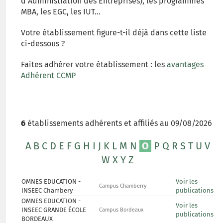
d'Administration des Entreprises), les programmes
MBA, les EGC, les IUT...
Votre établissement figure-t-il déjà dans cette liste
ci-dessous ?
Faites adhérer votre établissement : les
avantages
Adhérent CCMP
6
établissements adhérents et affiliés au 09/08/2026
A
B
C
D
E
F
G
H
I
J
K
L
M
N
O
P
Q
R
S
T
U
V
W
X
Y
Z
OMNES EDUCATION -
Voir les
Campus Chamberry
INSEEC Chambery
publications
OMNES EDUCATION -
Voir les
INSEEC GRANDE ÉCOLE
Campus Bordeaux
publications
BORDEAUX