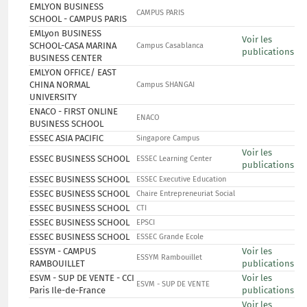
EMLYON BUSINESS
CAMPUS PARIS
SCHOOL - CAMPUS PARIS
EMLyon BUSINESS
Voir les
SCHOOL-CASA MARINA
Campus Casablanca
publications
BUSINESS CENTER
EMLYON OFFICE/ EAST
CHINA NORMAL
Campus SHANGAI
UNIVERSITY
ENACO - FIRST ONLINE
ENACO
BUSINESS SCHOOL
ESSEC ASIA PACIFIC
Singapore Campus
Voir les
ESSEC BUSINESS SCHOOL
ESSEC Learning Center
publications
ESSEC BUSINESS SCHOOL
ESSEC Executive Education
ESSEC BUSINESS SCHOOL
Chaire Entrepreneuriat Social
ESSEC BUSINESS SCHOOL
CTI
ESSEC BUSINESS SCHOOL
EPSCI
ESSEC BUSINESS SCHOOL
ESSEC Grande Ecole
ESSYM - CAMPUS
Voir les
ESSYM Rambouillet
RAMBOUILLET
publications
ESVM - SUP DE VENTE - CCI
Voir les
ESVM - SUP DE VENTE
Paris Ile-de-France
publications
Voir les