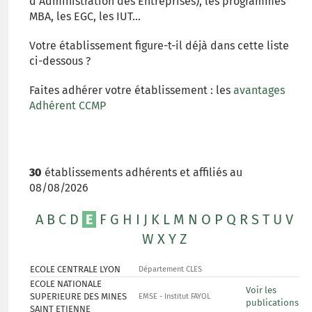
d'Administration des Entreprises), les programmes
MBA, les EGC, les IUT...
Votre établissement figure-t-il déjà dans cette liste
ci-dessous ?
Faites adhérer votre établissement : les
avantages
Adhérent CCMP
30
établissements adhérents et affiliés au
08/08/2026
A
B
C
D
E
F
G
H
I
J
K
L
M
N
O
P
Q
R
S
T
U
V
W
X
Y
Z
ECOLE CENTRALE LYON
Département CLES
ECOLE NATIONALE
Voir les
SUPERIEURE DES MINES
EMSE - Institut FAYOL
publications
SAINT ETIENNE