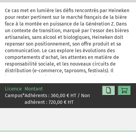
Ce cas met en lumière les défis rencontrés par Heineken
pour rester pertinent sur le marché français de la bière
face à la montée en puissance de la Génération Z. Dans
un contexte de transition, marqué par l'essor des bières
artisanales, sans alcool et biologiques, Heineken doit
repenser son positionnement, son offre produit et sa
communication. Le cas explore les évolutions des
comportements d'achat, les attentes en matière de
responsabilité sociale, et les nouveaux circuits de
distribution (e-commerce, taprooms, festivals). Il
interroge la capacité d'une marque patrimoniale à
s'adapter à une génération soucieuse de santé,
Licence
Montant
d'authenticité et d'éthique. Riche en données de
Campus
*
Adhérents :
360,00
€ HT / Non
marché, le cas offre un terrain idéal pour travailler sur
adhérent :
720,00
€ HT
un plan marketing, réfléchir à des stratégies
omnicanales et questionner l'innovation dans un secteur
traditionnel.