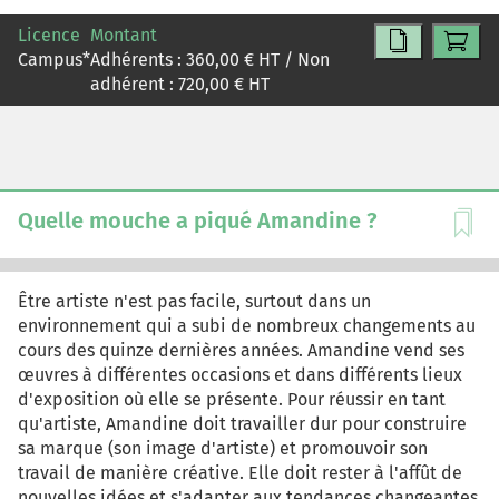
lorsqu'en juin 2022, le directeur d'ABF réunit son comité
Licence
Montant
de direction, l'ordre du jour porte sur la préparation de
Campus
*
Adhérents :
360,00
€ HT / Non
la première visite en Chine auprès du nouvel actionnaire
adhérent :
720,00
€ HT
qui a pour objectif de poser les bases d'une
collaboration plus étroite basée sur un système
d'informations commun aux deux entités. Le rachat
d'ABF par une société chinoise implique des formes de
communication et de collaboration nouvelles entre les
deux entités. Compte tenu de la distance et du décalage
Quelle mouche a piqué Amandine ?
horaire, des solutions numériques s'imposent assez
naturellement. Toutefois, face à des organisations, des
cultures, des habitudes de travail différentes et des
Être artiste n'est pas facile, surtout dans un
cadres légaux nationaux non homogènes, une réflexion
environnement qui a subi de nombreux changements au
s'impose pour choisir les meilleurs outils possibles. Ce
cours des quinze dernières années. Amandine vend ses
cas met les participants en situation professionnelle,
œuvres à différentes occasions et dans différents lieux
avec une problématique et des données réelles dans le
d'exposition où elle se présente. Pour réussir en tant
contexte d'une entreprise internationale. Il offre une
qu'artiste, Amandine doit travailler dur pour construire
situation concrète pour aborder la mise en œuvre d'un
sa marque (son image d'artiste) et promouvoir son
système de communication et de collaboration dans un
travail de manière créative. Elle doit rester à l'affût de
environnement interculturel. Il s'agira ici d'adopter une
nouvelles idées et s'adapter aux tendances changeantes