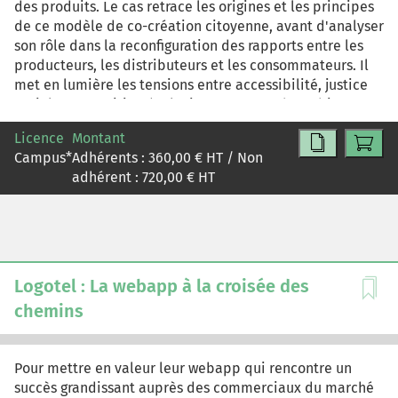
des produits. Le cas retrace les origines et les principes
de ce modèle de co-création citoyenne, avant d'analyser
son rôle dans la reconfiguration des rapports entre les
producteurs, les distributeurs et les consommateurs. Il
met en lumière les tensions entre accessibilité, justice
sociale et transition écologique, au oeur des arbitrages
du marketing responsable. À travers l'étude du parcours
Licence
Montant
client, du sentiment d'appartenance communautaire et
Campus
*
Adhérents :
360,00
€ HT / Non
des stratégies de communication participative, les
adhérent :
720,00
€ HT
étudiants sont invités à comprendre comment une
marque citoyenne peut conjuguer valeur économique,
valeur symbolique et valeur sociale, tout en préservant
sa crédibilité et son modèle inclusif. Le cas propose
également une réflexion stratégique sur l'évolution du
marketing à l'ère du consom'acteur, où la performance
Logotel : La webapp à la croisée des
se mesure autant par la création de sens partagé pour
chemins
les parties prenantes que par les résultats financiers.
Pour mettre en valeur leur webapp qui rencontre un
succès grandissant auprès des commerciaux du marché