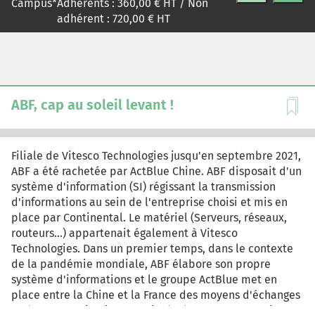
Campus
*
Adhérents :
360,00
€ HT / Non
et pour les niveaux master des relations entre
adhérent :
720,00
€ HT
l'expérience des clients, l'image, la réputation, la
qualité de l'offre et de l'ajustement de l'assortiment.
ABF, cap au soleil levant !
Filiale de Vitesco Technologies jusqu'en septembre 2021,
ABF a été rachetée par ActBlue Chine. ABF disposait d'un
système d'information (SI) régissant la transmission
d'informations au sein de l'entreprise choisi et mis en
place par Continental. Le matériel (Serveurs, réseaux,
routeurs...) appartenait également à Vitesco
Technologies. Dans un premier temps, dans le contexte
de la pandémie mondiale, ABF élabore son propre
système d'informations et le groupe ActBlue met en
place entre la Chine et la France des moyens d'échanges
et de communications peu intégrés. C'est pourquoi,