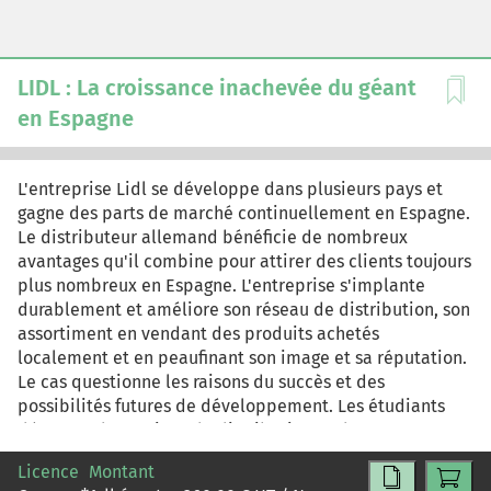
réactualisé.
LIDL : La croissance inachevée du géant
en Espagne
L'entreprise Lidl se développe dans plusieurs pays et
gagne des parts de marché continuellement en Espagne.
Le distributeur allemand bénéficie de nombreux
avantages qu'il combine pour attirer des clients toujours
plus nombreux en Espagne. L'entreprise s'implante
durablement et améliore son réseau de distribution, son
assortiment en vendant des produits achetés
localement et en peaufinant son image et sa réputation.
Le cas questionne les raisons du succès et des
possibilités futures de développement. Les étudiants
détenant des notions de distribution et des
déterminants de la consommation pourront approfondir
Licence
Montant
par ce cas leur compréhension de la stratégie marketing