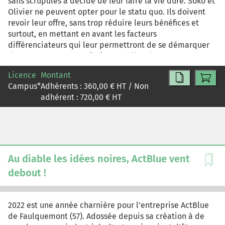
sans scrupules a décidé de leur faire la vie dure. Soko et
Olivier ne peuvent opter pour le statu quo. Ils doivent
revoir leur offre, sans trop réduire leurs bénéfices et
surtout, en mettant en avant les facteurs
différenciateurs qui leur permettront de se démarquer
d'une concurrence qu'ils jugent déloyale, et ce, en
maximisant leur présence sur Internet. Comment s'y
Licence
Montant
prendre ?
Campus
*
Adhérents :
360,00
€ HT / Non
adhérent :
720,00
€ HT
Au diable les idées noires, ActBlue vent
debout !
2022 est une année charnière pour l'entreprise ActBlue
de Faulquemont (57). Adossée depuis sa création à de