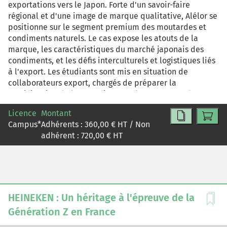
exportations vers le Japon. Forte d'un savoir-faire
régional et d'une image de marque qualitative, Alélor se
positionne sur le segment premium des moutardes et
condiments naturels. Le cas expose les atouts de la
marque, les caractéristiques du marché japonais des
condiments, et les défis interculturels et logistiques liés
à l'export. Les étudiants sont mis en situation de
collaborateurs export, chargés de préparer la
participation de l'entreprise au salon ANUGA et de
construire une offre export négociable avec le groupe
Licence
Montant
japonais Ajinomoto.
Campus
*
Adhérents :
360,00
€ HT / Non
adhérent :
720,00
€ HT
HEINEKEN : Un héritage à l'épreuve de la
Génération Z en France