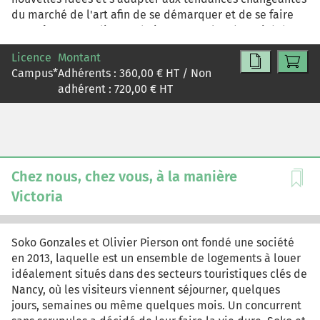
démarche de conseil pour le choix des solutions
du marché de l'art afin de se démarquer et de se faire
techniques retenues.
connaître. Amandine souhaite assurer la pérennité de sa
carrière d'artiste tout en gagnant sa vie et en préservant
Licence
Montant
sa liberté artistique. Amandine se rend compte que
Campus
*
Adhérents :
360,00
€ HT / Non
l'heure des choix est arrivée. Plusieurs options s'offrent à
adhérent :
720,00
€ HT
elle...
Chez nous, chez vous, à la manière
Victoria
Soko Gonzales et Olivier Pierson ont fondé une société
en 2013, laquelle est un ensemble de logements à louer
idéalement situés dans des secteurs touristiques clés de
Nancy, où les visiteurs viennent séjourner, quelques
jours, semaines ou même quelques mois. Un concurrent