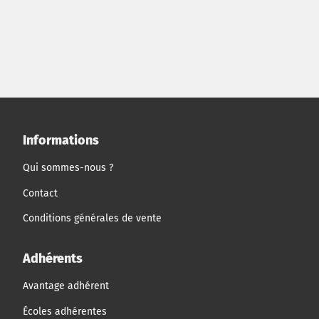
complexe : la crise sanitaire liée au Covid-19 a fortement
limité les contacts avec les dirigeants du nouveau
groupe et la clarification de leurs motivations à terme ;
la guerre en Ukraine et l'embargo décidé par les pays de
la Communauté Européenne interdisent de livrer un
client important ; les tensions Sino-Américaines
hypothèquent les possibilités de transferts de
technologie et la réglementation sur les moteurs diesel
à travers la norme Euro7 tarde à être publiée.
Informations
Qui sommes-nous ?
Contact
Conditions générales de vente
Adhérents
Avantage adhérent
Écoles adhérentes