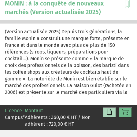
MONIN : à la conquête de nouveaux
marchés (Version actualisée 2025)
(Version actualisée 2025) Depuis trois générations, la
famille Monin a construit une marque forte, présente en
France et dans le monde avec plus de plus de 150
références (sirops, liqueurs, préparations pour
cocktail...). Monin se présente comme « la marque de
choix des professionnels de la boisson, des baristi dans
les coffee shops aux créateurs de cocktails haut de
gamme ». La notoriété de Monin est bien établie sur le
marché des professionnels. La Maison Guiot (rachetée en
2006) est présente sur le marché des particuliers via la
grande distribution. La question se pose du
développement de la marque Monin également sur ce
Licence
Montant
marché. Le cas, conçu en collaboration avec la direction
Campus
*
Adhérents :
360,00
€ HT / Non
de l'entreprise, a été présenté et validé lors de la
adhérent :
720,00
€ HT
conférence North American Case Research Association
(NACRA- Niagara Falls) en octobre 2022. Le cas a été