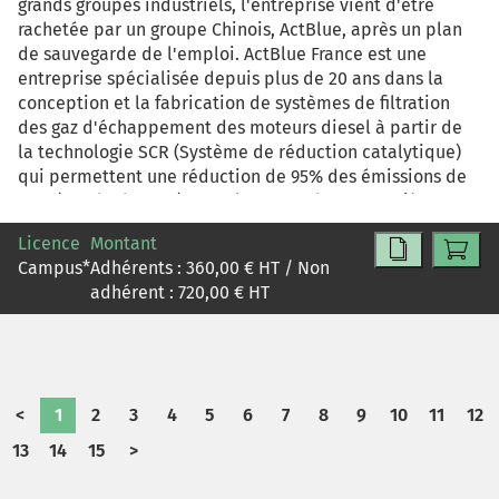
grands groupes industriels, l'entreprise vient d'être
rachetée par un groupe Chinois, ActBlue, après un plan
de sauvegarde de l'emploi. ActBlue France est une
entreprise spécialisée depuis plus de 20 ans dans la
conception et la fabrication de systèmes de filtration
des gaz d'échappement des moteurs diesel à partir de
la technologie SCR (Système de réduction catalytique)
qui permettent une réduction de 95% des émissions de
NOx (Oxyde d'azote). Dans l'attente d'une première
visite des dirigeants chinois, bloqués par le confinement
Licence
Montant
imposé à la suite de l'épidémie de Covid-19, son PDG,
Campus
*
Adhérents :
360,00
€ HT / Non
Monsieur Schwarz, s'interroge. Il souhaite assurer la
adhérent :
720,00
€ HT
pérennité de son entreprise et présenter un projet à son
nouvel actionnaire en s'inscrivant dans la perspective
de la démarche « tête de pont du groupe pour son
déploiement sur les marchés européens et américains »
annoncée lors de la reprise. Ce cas présente la situation
<
1
2
3
4
5
6
7
8
9
10
11
12
réelle d'une entreprise. Il place les étudiants dans la
posture d'analyste d'un cabinet d'études qui doit
13
14
15
>
présenter un projet stratégique à ses nouveaux
actionnaires dans un contexte particulièrement