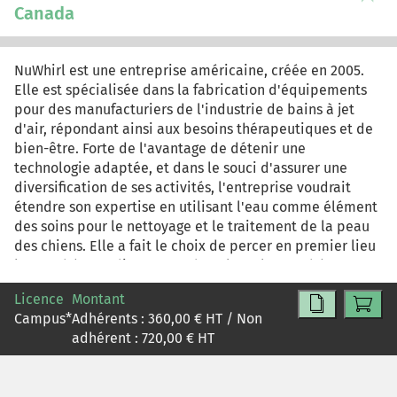
auront permises de réaliser une recherche marketing
Canada
mettant en lumière l'analyse de la coopérative et
l'étude du marché canadien ainsi qu'un plan
préliminaire de marketing d'exportation, une mise en
NuWhirl est une entreprise américaine, créée en 2005.
oeuvre et des mesures de contrôle des actions.
Elle est spécialisée dans la fabrication d'équipements
pour des manufacturiers de l'industrie de bains à jet
d'air, répondant ainsi aux besoins thérapeutiques et de
bien-être. Forte de l'avantage de détenir une
technologie adaptée, et dans le souci d'assurer une
diversification de ses activités, l'entreprise voudrait
étendre son expertise en utilisant l'eau comme élément
des soins pour le nettoyage et le traitement de la peau
des chiens. Elle a fait le choix de percer en premier lieu
le marché canadien, avant d'explorer le marché
américain, à raison des avantages politiques
Licence
Montant
considérables qu'elle pourrait en tirer et en matière de
Campus
*
Adhérents :
360,00
€ HT / Non
recherche et développement, ainsi qu'en crédits
adhérent :
720,00
€ HT
d'impôts, notamment.