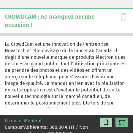
CROWDCAM : ne manquez aucune
occasion !
La CrowdCam est une innovation de l'entreprise
NovaTech et elle envisage de la lancer au Canada. Il
s'agit d'une nouvelle marque de produits électroniques
destinés au grand public dont l'utilisation principale est
de prendre des photos et des vidéos en offrant un
aperçu sur le téléphone, pour s'assurer d'avoir une
image de qualité. Le mandat en lien avec la réalisation
de cette opération est d'évaluer le potentiel de cette
nouvelle technologie sur le marché canadien, de
déterminer le positionnement possible lors de son
lancement, d'identifier le ou les segments les plus
appropriés et la meilleure façon de les atteindre avec
Licence
Montant
des ressources limitées ainsi que de développer un plan
Campus
*
Adhérents :
360,00
€ HT / Non
de marketing opérationnel complet et réaliste.