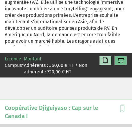
augmentée (VA). Elle utilise une technologie immersive
innovante combinée à un "storytelling" engageant, pour
créer des productions primées. L'entreprise souhaite
maintenant s'internationaliser en Asie, afin de
développer un auditoire pour ses produits de RV. En
Amérique du Nord, la demande est encore trop faible
pour avoir un marché fiable. Les dragons asiatiques
serait un bon point d'entrée sur ce continent et donc sur
la scène internationale. Le but serait d'y trouver des
Licence
Montant
partenaires avec une plateforme de diffusion de RV déjà
Campus
*
Adhérents :
360,00
€ HT / Non
développée. Le choix des partenaires est très important
adhérent :
720,00
€ HT
pour le studio car ils doivent avoir les moyens
technologiques nécessaires à la diffusion des films afin
de rendre justice à la qualité du produit, mais aussi les
compétences pour promouvoir le contenu et atteindre
un grand bassin d'auditoire. Parmi les dragons, la Corée
du Sud semble être le pays qui se démarque avec une
Coopérative Djiguiyaso : Cap sur le
forte demande potentielle. Félix & Paul jette leur dévolu
Canada !
sur ce pays comme porte d'entrée, avec comme
partenaire LG UPlus qui est la troisième plus grosse
entreprise de mobilité. Non seulement cette entreprise