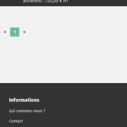
adhérent :
720,00
€ HT
<
1
>
Informations
Qui sommes-nous ?
Contact