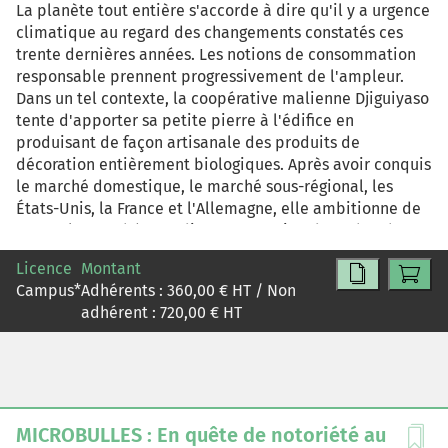
La planète tout entière s'accorde à dire qu'il y a urgence
possède les moyens techniques pour diffuser la
climatique au regard des changements constatés ces
technologie tels que la 5G ou encore des casques de RV,
trente dernières années. Les notions de consommation
elle fait également partie de la Global XR Alliance qui
responsable prennent progressivement de l'ampleur.
s'implique dans le développement de la RV et de la RA.
Dans un tel contexte, la coopérative malienne Djiguiyaso
Celle-ci a déjà un bon réseau de contact clients partout
tente d'apporter sa petite pierre à l'édifice en
en Asie, ce qui pourrait être utile au développement de
produisant de façon artisanale des produits de
marché pour Félix & Paul Studios par la suite.
décoration entièrement biologiques. Après avoir conquis
le marché domestique, le marché sous-régional, les
États-Unis, la France et l'Allemagne, elle ambitionne de
percer le marché canadien. La question de recherche
qui en découle est de savoir si le marché canadien est
Licence
Montant
ouvert à l'importation des produits de décoration de la
Campus
*
Adhérents :
360,00
€ HT / Non
coopérative Djiguiyaso. La résolution de cette
adhérent :
720,00
€ HT
problématique nous a conduit au déploiement d'une
méthodologie bien spécifique avec à la clé des données
secondaires, à partir des publications et des recherches
sur le web, et des données primaires, au travers des
tests de concepts, du groupe de discussion, des
observations et des enquêtes. Toutes choses qui nous
MICROBULLES : En quête de notoriété au