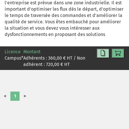
l'entreprise est prévue dans une zone industrielle. Il est
important d'optimiser les flux dès le départ, d'optimiser
le temps de traversée des commandes et d'améliorer la
qualité de service. Vous êtes embauché pour améliorer
la situation et vous devez vous intéresser aux
dysfonctionnements en proposant des solutions
concernant la nouvelle implantation, le processus
logistique, la cartographie, le suivi du taux de service, le
Licence
Montant
calcul des coûts de détention et de commande dans la
Campus
*
Adhérents :
360,00
€ HT / Non
chaîne logistique.
adhérent :
720,00
€ HT
<
1
>