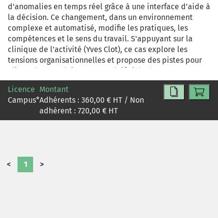
d'anomalies en temps réel grâce à une interface d'aide à
la décision. Ce changement, dans un environnement
complexe et automatisé, modifie les pratiques, les
compétences et le sens du travail. S'appuyant sur la
clinique de l'activité (Yves Clot), ce cas explore les
tensions organisationnelles et propose des pistes pour
aligner les stratégies RH et spécificités des
environnements complexes, ouvrant des perspectives
Licence
Montant
sur l'accompagnement des transformations
Campus
*
Adhérents :
360,00
€ HT / Non
technologiques.
adhérent :
720,00
€ HT
<
1
>