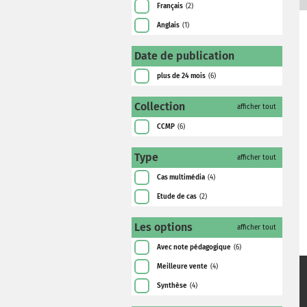
Français
(2)
Anglais
(1)
Date de publication
plus de 24 mois
(6)
Collection
afficher tout
CCMP
(6)
Type
afficher tout
Cas multimédia
(4)
Etude de cas
(2)
Les options
afficher tout
Avec note pédagogique
(6)
Meilleure vente
(4)
Synthèse
(4)