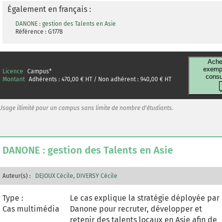
oriented food company; sold its biscuits
Également en français :
activities and integrated Numico, its
DANONE : gestion des Talents en Asie
biggest acquisition in the medical
Référence : G1778
nutrition business. At the same time, its
business grew in emerging markets and
decreased in Europe. This case focuses on
Ache
exempl
Licence
Campus
*
China where the firm wants to reinforce its
consu
Montant
Adhérents :
470,00
€ HT / Non adhérent :
940,00
€ HT
market shares. To fuel its growth, DANONE
faces the challenge to attract, develop
and retain young Chinese talents.
Usage illimité pour un campus sans limite de nombre d'étudiants.
However, the war for talents involves
solving various issues: transforming
corporate HR management to an
DANONE : gestion des Talents en Asie
individual-centric talent Management
process in a specific cultural context,
reinforcing the brand image of the firm in
Auteur(s) :
DEJOUX Cécile
DIVERSY Cécile
this part of the world, finding a balance
between the right numbers and the level
Type :
Le cas explique la stratégie déployée par
of responsibilities of local employees and
Cas multimédia
Danone pour recruter, développer et
expatriates, and imagining drivers that
retenir des talents locaux en Asie afin de