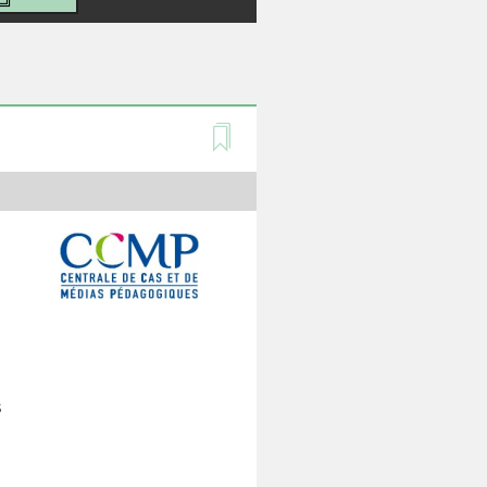
e
t
h
s