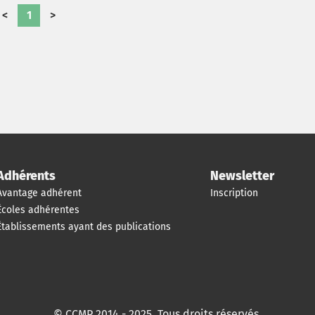
multiculturelle. Il offre aux étudiants
<
1
>
l'opportunité de comprendre ce que
signifie et implique une gestion des
talents dans un contexte international. Il
présente également les atouts d'une
multinationale française qui s'impose
dans la compétition internationale tout
en s'adaptant aux particularités locales
asiatiques.
Adhérents
Newsletter
Avantage adhérent
Inscription
Écoles adhérentes
Établissements ayant des publications
© CCMP 2014 - 2025. Tous droits réservés.