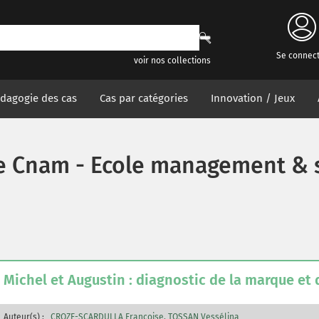
Se connec
voir nos collections
dagogie des cas
Cas par catégories
Innovation / Jeux
e Cnam - Ecole management & 
Michel et Augustin : diagnostic de la marque e
Auteur(s) :
CROZE-SCARDULLA Françoise
TOSSAN Vessélina