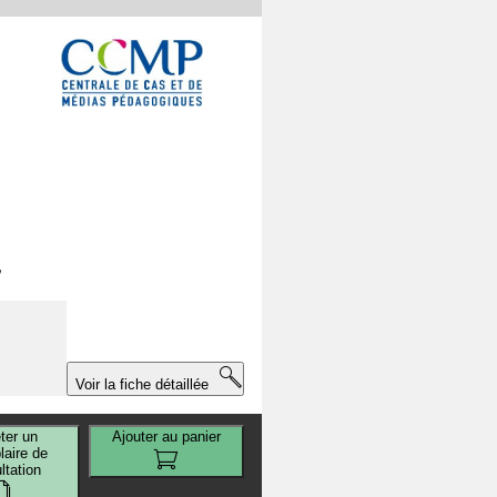
,
é
Voir la fiche détaillée
ter un
Ajouter au panier
aire de
ltation