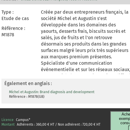
Type :
Créée par deux entrepreneurs français, la
Etude de cas
société Michel et Augustin s'est
développée dans les domaines des
Référence :
yaourts, desserts frais, biscuits sucrés et
M1878
salés, jus de fruits et l'on retrouve
désormais ses produits dans les grandes
surfaces malgré leurs prix très supérieurs
aux marques premium présentes.
Spécialiste d'une communication
événementielle et sur les réseaux sociaux
en 2014 Michel et Augustin a même diffus
pour la première fois un film publicitaire
Également en anglais :
à la télévision et au cinéma. La société
Michel et Augustin: Brand diagnosis and development
souhaite se développer à l'international.
Référence : M1878(GB)
Mais que représente cette marque ?
Quelle est son identité selon le célèbre
prisme de Kapferer, ou son noyau central
Ache
exempl
Licence
Campus
*
et système périphérique selon la théorie
consu
Montant
Adhérents :
360,00
€ HT / Non adhérent :
720,00
€ HT
de Géraldine Michel ? Que représente-t-