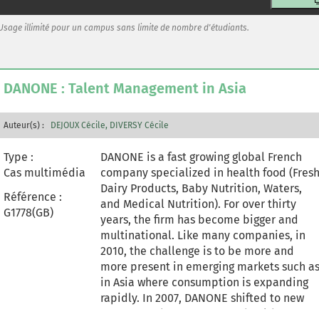
elle aux yeux des consommateurs ? Quell
est sa légitimité ? Son positionnement ? E
Usage illimité pour un campus sans limite de nombre d'étudiants.
quelles recommandations pouvons-nous
faire pour assurer sa pérennité et son
développement à l'international ?
DANONE : Talent Management in Asia
Auteur(s) :
DEJOUX Cécile
DIVERSY Cécile
Type :
DANONE is a fast growing global French
Cas multimédia
company specialized in health food (Fres
Dairy Products, Baby Nutrition, Waters,
Référence :
and Medical Nutrition). For over thirty
G1778(GB)
years, the firm has become bigger and
multinational. Like many companies, in
2010, the challenge is to be more and
more present in emerging markets such a
in Asia where consumption is expanding
rapidly. In 2007, DANONE shifted to new
DANONE to become a 100% health