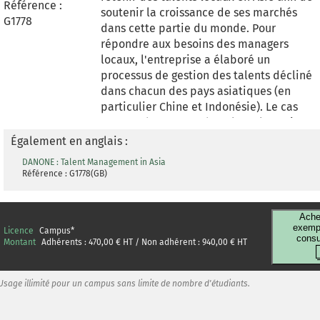
can attract, motivate and retain young
Référence :
soutenir la croissance de ses marchés
Chinese talents.
G1778
dans cette partie du monde. Pour
répondre aux besoins des managers
locaux, l'entreprise a élaboré un
processus de gestion des talents décliné
dans chacun des pays asiatiques (en
particulier Chine et Indonésie). Le cas
permet d'une part, d'analyser les enjeux
et les risques pour l'entreprise face à une
Également en anglais :
forte croissance en Asie, et d'autre part d
DANONE : Talent Management in Asia
comprendre les éléments de contexte, de
Référence : G1778(GB)
contenu et les spécificités du programme
de gestion des talents, nommé Bo Le,
visant à instaurer et pérenniser un flux de
Ache
exempl
Licence
Campus
*
talents locaux. Ce cas propose également
consu
Montant
Adhérents :
470,00
€ HT / Non adhérent :
940,00
€ HT
d'aborder des thématiques
complémentaires telles que le
management participatif, l'évolution des
Usage illimité pour un campus sans limite de nombre d'étudiants.
pratiques RH, la culture du changement,
la prise de décision et l'intégration