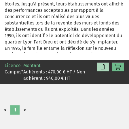
étoiles. Jusqu'à présent, leurs établissements ont affiché
des performances acceptables par rapport à la
concurrence et ils ont réalisé des plus values
substantielles lors de la revente des murs et fonds des
établissements qu'ils ont exploités. Dans les années
1990, ils ont identifié le potentiel de développement du
quartier Lyon Part Dieu et ont décidé de s'y implanter.
En 1995, la famille entame la réflexion sur le nouveau
projet qui représente un investissement de 33.5M
d'Euros. L'hôtel CityInn 4* sup. de 250 chambres voit le
Licence
Montant
jour le 1.01.2000. Après 10 ans d'exploitation et deux
Campus
*
Adhérents :
470,00
€ HT / Non
crises majeures, la performance de l'établissement est
adhérent :
940,00
€ HT
en baisse et menacée par de nouveaux hôtels de chaîne
qui prévoient de s'implanter dans le quartier de la Part
Dieu. Les difficultés rencontrées sont l'occasion, pour la
famille, de réfléchir à l'avenir de l'hôtel et au choix du
mode d'exploitation le plus approprié au nouveau
<
1
>
contexte et qui permettrait de retrouver des niveaux de
performance globale et financière qui assurent la
pérennité de l'exploitation. Plusieurs choix s'offrent à la