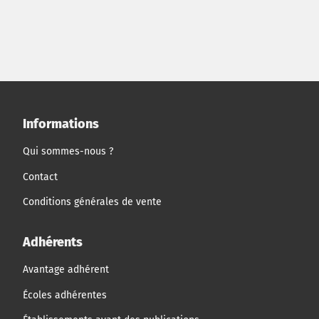
famille : l'exploitation en propre comme ils l'ont fait
jusqu'à présent ; le choix de devenir franchisés de la
chaine MR Hotels tout en restant exploitants ; et le choix
du contrat de gestion souscrit avec International Hotels,
chaine à laquelle ils confieraient l'exploitation tout en
demeurant propriétaires de l'immeuble. Le choix du
mode d'exploitation aura des conséquences en termes
de positionnement marketing, de choix stratégiques, de
Informations
modalités d'organisation, et de modalités financières et
aura un impact très important sur la performance de
Qui sommes-nous ?
l'établissement et le mode de gouvernance.
Contact
Conditions générales de vente
Adhérents
Avantage adhérent
Écoles adhérentes