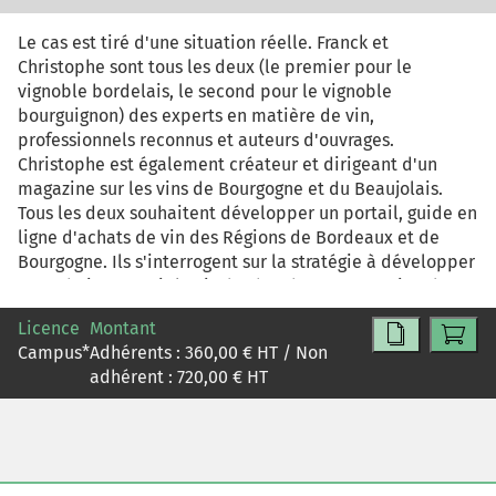
Le cas est tiré d'une situation réelle. Franck et
Christophe sont tous les deux (le premier pour le
vignoble bordelais, le second pour le vignoble
bourguignon) des experts en matière de vin,
professionnels reconnus et auteurs d'ouvrages.
Christophe est également créateur et dirigeant d'un
magazine sur les vins de Bourgogne et du Beaujolais.
Tous les deux souhaitent développer un portail, guide en
ligne d'achats de vin des Régions de Bordeaux et de
Bourgogne. Ils s'interrogent sur la stratégie à développer
et souhaitent avoir l'avis de chercheurs en gestion de
l'Université de Bordeaux. La première étape consiste à
Licence
Montant
établir un diagnostic. De manière originale, il est
Campus
*
Adhérents :
360,00
€ HT / Non
proposé de convoquer le concept de Business Model et
adhérent :
720,00
€ HT
plus particulièrement le modèle GRP (développé par
Thierry VERSTRAETE et Estèle JOUISON LAFFITTE «
Business model pour entreprendre », De Boeck, 2009).
On pourra également consulter de Thierry VERSTRAETE «
préparer le lancement de son affaire »( De Boeck, 2010),