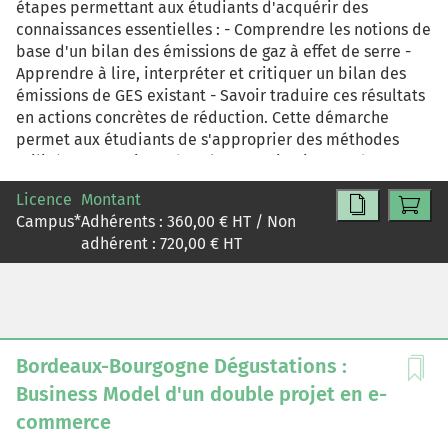
étapes permettant aux étudiants d'acquérir des
connaissances essentielles : - Comprendre les notions de
base d'un bilan des émissions de gaz à effet de serre -
Apprendre à lire, interpréter et critiquer un bilan des
émissions de GES existant - Savoir traduire ces résultats
en actions concrètes de réduction. Cette démarche
permet aux étudiants de s'approprier des méthodes
utilisées en pratique dans les organisations et de
développer une compétence directement mobilisable
Licence
Montant
en contexte professionnel.
Campus
*
Adhérents :
360,00
€ HT / Non
adhérent :
720,00
€ HT
Bordeaux-Bourgogne Dégustations :
Business Model d'un double projet en e-
commerce