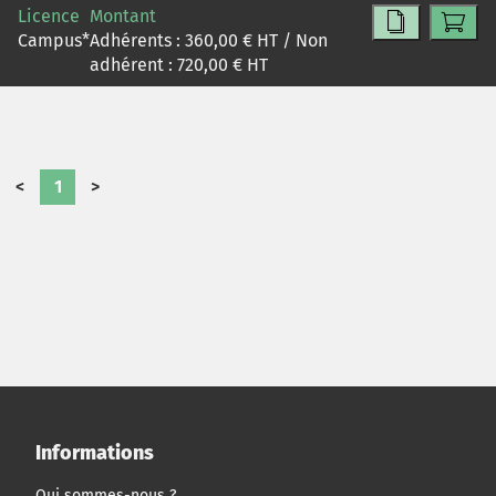
Licence
Montant
des Bordeaux et des Bordeaux Supérieurs lorsque le
Campus
*
Adhérents :
360,00
€ HT / Non
projet E - motif arrive entre vos mains ...
adhérent :
720,00
€ HT
<
1
>
Informations
Qui sommes-nous ?