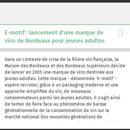
stratégie d'entreprise se trouve en réalité aggravée par
la constatation d'un secteur en perte de vitesse. Avec,
d'un côté, une production mondiale en constante
évolution et qui atteint 290 millions d'hectolitres de vins
et, de l'autre, une consommation plus difficile à prévoir
E-motif : lancement d'une marque de
et dont la croissance est moindre puisqu'elle plafonne à
vins de Bordeaux pour jeunes adultes
240 millions d'hectolitres
Dans un contexte de crise de la filière vin française, la
Maison des Bordeaux et des Bordeaux Supérieurs décide
de lancer en 2005 une marque de vins destinée aux
jeunes adultes. Cette marque - dénommée 'E-motif '-
espère recruter, grâce à un packaging moderne et une
approche simplifiée du vin, de nouveaux
consommateurs parmi les jeunes adultes. Il s'agit ainsi
de tenter de faire face au phénomène de baisse
générationnelle de la consommation de vin sur le
marché national (les nouvelles générations de
consommateurs buvant moins de vin que leurs aînés).
Vous êtes nommé responsable marketing de la Maison