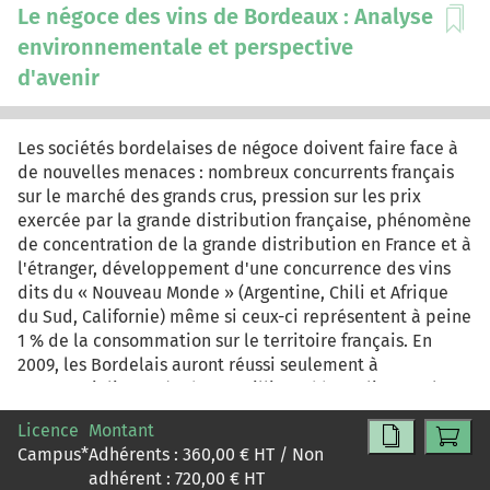
et se connecter sur le site GRP lab (www.grp-lab.com)
Le négoce des vins de Bordeaux : Analyse
environnementale et perspective
d'avenir
Les sociétés bordelaises de négoce doivent faire face à
de nouvelles menaces : nombreux concurrents français
sur le marché des grands crus, pression sur les prix
exercée par la grande distribution française, phénomène
de concentration de la grande distribution en France et à
l'étranger, développement d'une concurrence des vins
dits du « Nouveau Monde » (Argentine, Chili et Afrique
du Sud, Californie) même si ceux-ci représentent à peine
1 % de la consommation sur le territoire français. En
2009, les Bordelais auront réussi seulement à
commercialiser près de 5,4 millions d'hectolitres : plus
d'un million n'ont pas trouvé preneur et sont venus
Licence
Montant
grossir les stocks. Cette situation tend à perdurer dans le
Campus
*
Adhérents :
360,00
€ HT / Non
temps depuis une décennie malgré de très bons
adhérent :
720,00
€ HT
millésimes (2005, 2009). Cette problématique de