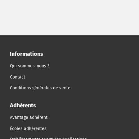
du diagnostic réalisé par un Cabinet Conseil et d'un
entretien avec une responsable chargée de la mise en
application dans son service, il vous est demandé
d'analyser le dispositif sur l'emploi des travailleurs
handicapés mis en place par le groupe TRANS-LOGISTOR
et de faire des propositions là où vous le jugeriez
nécessaire...
Informations
Qui sommes-nous ?
Contact
Conditions générales de vente
Adhérents
Avantage adhérent
Écoles adhérentes