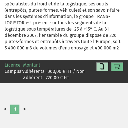
spécialistes du froid et de la logistique, ses outils
(entrepôts, plates-formes, véhicules) et son savoir-faire
dans les systèmes d'information, le groupe TRANS-
LOGISTOR est présent sur tous les segments de la
logistique sous températures de -25 à +15° C. Au 31
décembre 2007, l'ensemble du groupe dispose de 226
plates-formes et entrepôts à travers toute l'Europe, soit
5 400 000 m3 de volumes d'entreposage et 400 000 m2
de surfaces de quai. Le chiffre d'affaires se monte à 1 932
millions d'euros et l'effectif total est de 14 213
Licence
Montant
personnes. Au-delà d'une importante charge
Campus
*
Adhérents :
360,00
€ HT / Non
opérationnelle, le groupe TRANS-LOGISTOR s'efforce
adhérent :
720,00
€ HT
depuis longtemps d'intégrer le social et
l'environnemental à chacune de ses missions dans une
approche de développement durable. Assistant(e) junior,
depuis quatre mois au sein de la Direction des
Ressources Humaines du groupe, il vous est confié le
<
1
>
dossier de synthèse concernant l'application de l'accord
2007-2009 sur l'emploi des travailleurs handicapés dans
le groupe. A partir des données extraites de cet accord,