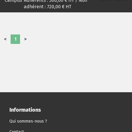
Campus
*
Adhérents :
360,00
€ HT / Non
adhérent :
720,00
€ HT
<
1
>
Informations
Qui sommes-nous ?
Contact