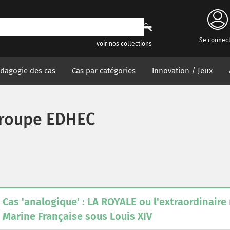
Se connec
voir nos collections
dagogie des cas
Cas par catégories
Innovation / Jeux
roupe EDHEC
Cas 'analogique' : LA ROYALE ou l'extraordinaire
Marine Française sous Louis XIV