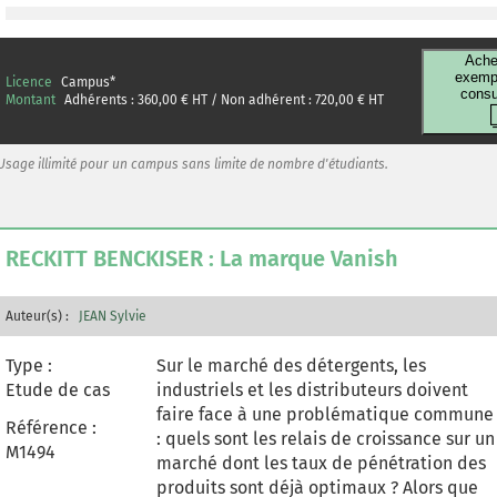
elements leading up to this
transformation: the central players, the
Ache
key moments, details of the
exempl
Licence
Campus
*
consu
reorganization of the military-industrial
Montant
Adhérents :
360,00
€ HT / Non adhérent :
720,00
€ HT
network and the ensuing results.
Usage illimité pour un campus sans limite de nombre d'étudiants.
RECKITT BENCKISER : La marque Vanish
Auteur(s) :
JEAN Sylvie
Type :
Sur le marché des détergents, les
Etude de cas
industriels et les distributeurs doivent
faire face à une problématique commune
Référence :
: quels sont les relais de croissance sur un
M1494
marché dont les taux de pénétration des
produits sont déjà optimaux ? Alors que