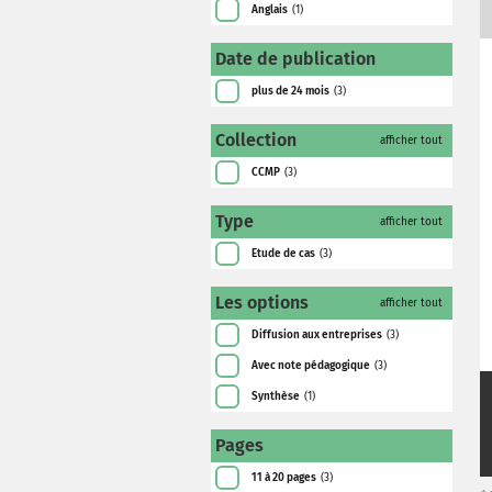
Anglais
(1)
Date de publication
plus de 24 mois
(3)
Collection
afficher tout
CCMP
(3)
Type
afficher tout
Etude de cas
(3)
Les options
afficher tout
Diffusion aux entreprises
(3)
Avec note pédagogique
(3)
Synthèse
(1)
Pages
11 à 20 pages
(3)