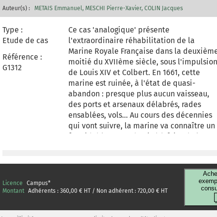
Auteur(s) :
METAIS Emmanuel
MESCHI Pierre-Xavier
COLIN Jacques
Type :
Ce cas 'analogique' présente
Etude de cas
l'extraordinaire réhabilitation de la
Marine Royale Française dans la deuxièm
Référence :
moitié du XVIIème siècle, sous l'impulsio
G1312
de Louis XIV et Colbert. En 1661, cette
marine est ruinée, à l'état de quasi-
abandon : presque plus aucun vaisseau,
des ports et arsenaux délabrés, rades
ensablées, vols... Au cours des décennies
qui vont suivre, la marine va connaître un
formidable essor, destiné à faire de la
France une puissance navale de premier
plan, ce qu'elle va devenir. Le cas
présente les éléments-clés de cette
Ache
transformation : personnages centraux,
exempl
Licence
Campus
*
consu
moments forts, détails de la
Montant
Adhérents :
360,00
€ HT / Non adhérent :
720,00
€ HT
réorganisation du complexe 'militaro-
industriel', résultats. Entre les pesanteurs