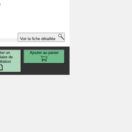
n
.
Voir la fiche détaillée
ter un
Ajouter au panier
aire de
ltation