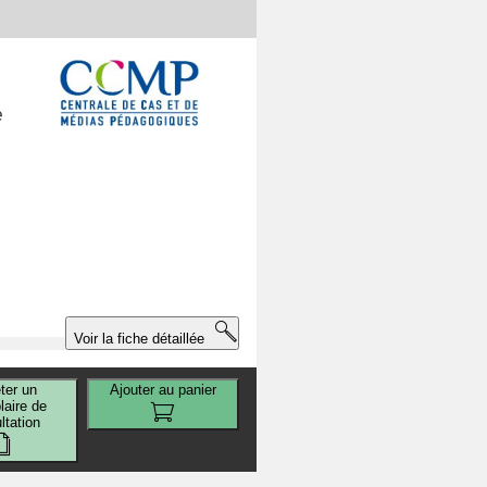
e
n
Voir la fiche détaillée
ter un
Ajouter au panier
aire de
ltation