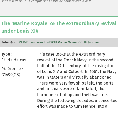
Usage illimité pour un campus sans limite de nombre d'étudiants.
du passé et les ambitions pour le futur, la
dynamique de la mise en oeuvre de la
vision est analysée.
The 'Marine Royale' or the extraordinary revival
under Louis XIV
Auteur(s) :
METAIS Emmanuel
MESCHI Pierre-Xavier
COLIN Jacques
Type :
This case looks at the extraordinary
Etude de cas
revival of the French Navy in the second
half of the 17th century, at the instigation
Référence :
of Louis XIV and Colbert. In 1661, the Navy
G1499(GB)
was in tatters and virtually abandoned.
There were very few ships left, the ports
and arsenals were dilapidated, the
harbours silted up and theft was rife.
During the following decades, a concerted
effort was made to turn France into a
leading naval power, which it eventually
became. The case focuses on the main