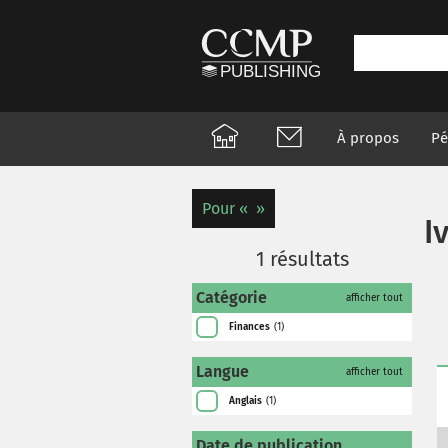
À propos
Pé
Pour
I
1
résultats
Catégorie
afficher tout
Finances
(1)
Langue
afficher tout
Anglais
(1)
Date de publication