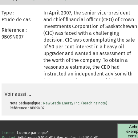
Type :
In April 2007, the senior vice-president
Etude de cas
and chief financial officer (CEO) of Crown
Investments Corporation of Saskatchewan
Référence :
(CIC) was faced with a challenging
9B09N007
decision. CIC was contemplating the sale
of 50 per cent interest in a heavy oil
upgrader and wanted an assessment of
the worth of the company. To obtain a
reasonable estimate, the CEO had
instructed an independent advisor with
industry experience to provide input. In
addition to receiving an estimate of value
Voir aussi ...
(based on the methods of free cash flow,
comparables and precedent transactions)
Note pédagogique
:
NewGrade Energy Inc. (Teaching note)
the CEO also had to formulate a strategy
Référence :
8B09N07
for selling off the company.
Ache
exempl
Licence
Licence par copie
*
consu
Montant
Adhérents :
5,10
€ HT / Non adhérent :
5,50
€ HT