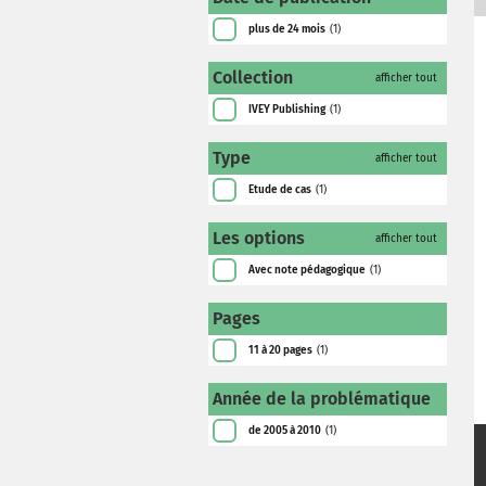
plus de 24 mois
(1)
Collection
afficher tout
IVEY Publishing
(1)
Type
afficher tout
Etude de cas
(1)
Les options
afficher tout
Avec note pédagogique
(1)
Pages
11 à 20 pages
(1)
Année de la problématique
de 2005 à 2010
(1)