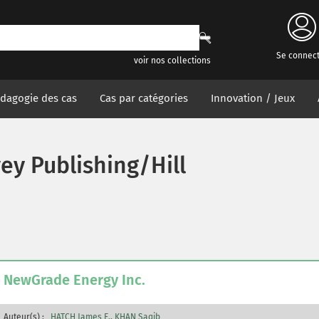
Se connec
voir nos collections
dagogie des cas
Cas par catégories
Innovation / Jeux
vey Publishing/Hill
NewGrade Energy Inc.
Auteur(s) :
HATCH James E.
KHAN Saqib