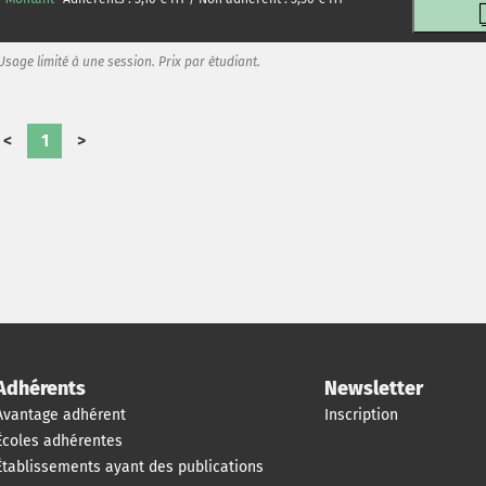
Usage limité à une session. Prix par étudiant.
<
1
>
Adhérents
Newsletter
Avantage adhérent
Inscription
Écoles adhérentes
Établissements ayant des publications