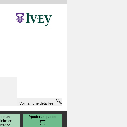
,
Voir la fiche détaillée
ter un
Ajouter au panier
aire de
ltation