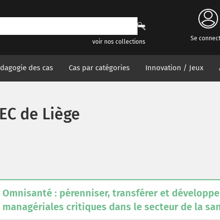
Se connec
voir nos collections
dagogie des cas
Cas par catégories
Innovation / Jeux
EC de Liège
Omnisanté : pérenniser, transférer et dévelop
managériales critiques dans le secteur de la sa