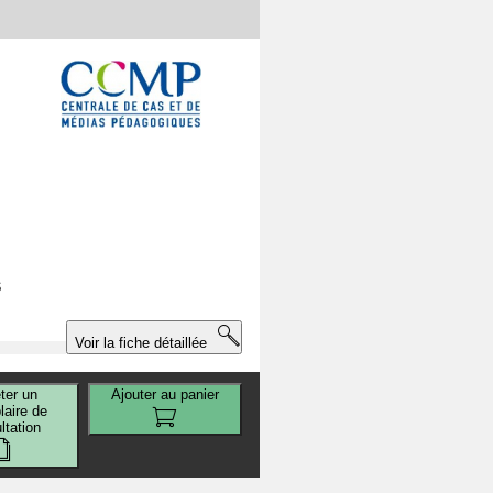
s
Voir la fiche détaillée
ter un
Ajouter au panier
aire de
ltation
x