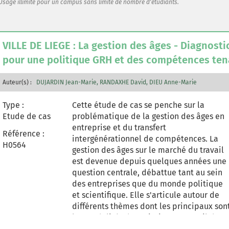
Usage illimité pour un campus sans limite de nombre d'étudiants.
problématiques prioritaires ont été
cernées afin d'être traitées le plus
rapidement possible, à savoir : le transfer
de compétences des cadres administratif
VILLE DE LIEGE : La gestion des âges - Diagnostic
et les métiers en pénurie d'infirmiers en
pour une politique GRH et des compétences ten
chef et d'infirmiers chefs de service. La
personne qui se penche sur le cas sera
Auteur(s) :
DUJARDIN Jean-Marie
placée en situation de conseiller
RANDAXHE David
DIEU Anne-Marie
spécialisé en gestion des âges. Elle sera
Type :
Cette étude de cas se penche sur la
chargée de mener une démarche de
Etude de cas
problématique de la gestion des âges en
gestion des âges dans cette entreprise en
entreprise et du transfert
termes d'analyse et de pistes d'action.
Référence :
intergénérationnel de compétences. La
H0564
gestion des âges sur le marché du travail
est devenue depuis quelques années une
question centrale, débattue tant au sein
des entreprises que du monde politique
et scientifique. Elle s'articule autour de
différents thèmes dont les principaux son
les modalités de maintien au travail des
personnes de plus de 45/50 ans, les