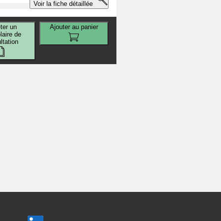
Voir la fiche détaillée
ter un
Ajouter au panier
aire de
ltation
s