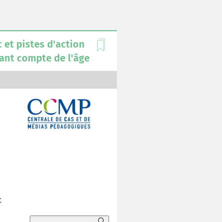
t
s
 et pistes d'action
ant compte de l'âge
t