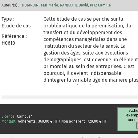
Auteur(s) :
DUJARDIN Jean-Marie
RANDAXHE David
PITZ Camille
Type :
Cette étude de cas se penche sur la
Etude de cas
problématique de la pérennisation, du
transfert et du développement des
Référence :
compétences managériales dans une
H0610
institution du secteur de la santé. La
gestion des âges, suite aux évolutions
démographiques, est devenue un élément
primordial au sein des entreprises. C'est
pourquoi, il devient indispensable
d'intégrer la variable âge de manière plu
intensive au sein de la gestion des
ressources humaines. Le cas présente la
situation d'une organisation
intercommunale (association de
Ache
municipalités) de soins dans le secteur
exempl
Licence
Campus
*
consu
hospitalier, dans la région de Liège en
Montant
Adhérents :
360,00
€ HT / Non adhérent :
720,00
€ HT
Belgique. Une analyse des pyramides des
âges de l'institution a été réalisée et deu