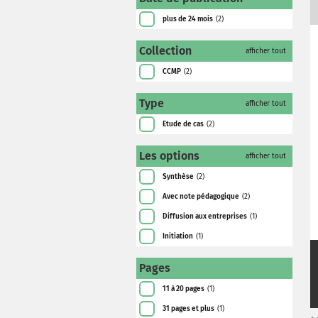
plus de 24 mois
(2)
Collection
afficher tout
CCMP
(2)
Type
afficher tout
Etude de cas
(2)
Les options
afficher tout
Synthèse
(2)
Avec note pédagogique
(2)
Diffusion aux entreprises
(1)
Initiation
(1)
Pages
11 à 20 pages
(1)
31 pages et plus
(1)