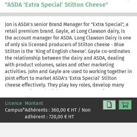
"ASDA 'Extra Special' Stilton Cheese"
Jon is ASDA's senior Brand Manager for "Extra Special", a
retail premium brand. Gayle, at Long Clawson dairy, is
the account manager for ASDA. Long Clawson Dairy is one
of only six licensed producers of Stilton cheese - Blue
Stilton is the 'King of English cheese'. Gayle co-ordinates
the relationship between the dairy and ASDA, dealing
with product volumes, sales and other marketing
activities. John and Gayle are used to working together in
joint effort to market ASDA's 'Extra Special' Stilton
cheese effectively. They play key roles, develop many
competencies and think about new ways to further
develop the premium Stilton cheese under the Extra
Licence
Montant
Special retail brand.
Campus
*
Adhérents :
360,00
€ HT / Non
adhérent :
720,00
€ HT