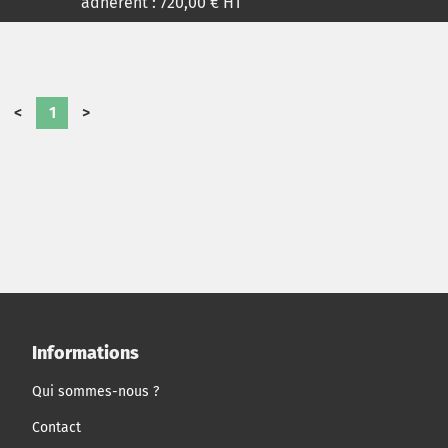
adhérent :
720,00
€ HT
<
1
>
Informations
Qui sommes-nous ?
Contact