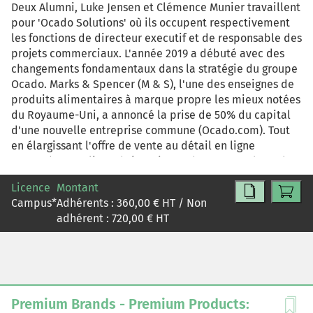
Deux Alumni, Luke Jensen et Clémence Munier travaillent
pour 'Ocado Solutions' où ils occupent respectivement
les fonctions de directeur executif et de responsable des
projets commerciaux. L'année 2019 a débuté avec des
changements fondamentaux dans la stratégie du groupe
Ocado. Marks & Spencer (M & S), l'une des enseignes de
produits alimentaires à marque propre les mieux notées
du Royaume-Uni, a annoncé la prise de 50% du capital
d'une nouvelle entreprise commune (Ocado.com). Tout
en élargissant l'offre de vente au détail en ligne
proposée aux clients britanniques de M & S et d'Ocado,
cet accord permet également au groupe Ocado de se
Licence
Montant
concentrer davantage sur l'innovation technologique et
Campus
*
Adhérents :
360,00
€ HT / Non
le développement de partenariats internationaux à la
adhérent :
720,00
€ HT
plate-forme intelligente d'Ocado (Ocado Smart
Platform).
Premium Brands - Premium Products: