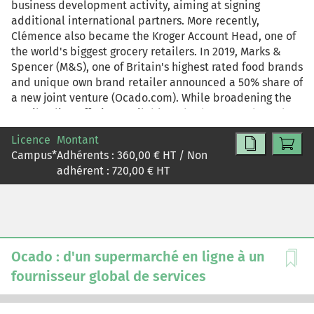
business development activity, aiming at signing
additional international partners. More recently,
Clémence also became the Kroger Account Head, one of
the world's biggest grocery retailers. In 2019, Marks &
Spencer (M&S), one of Britain's highest rated food brands
and unique own brand retailer announced a 50% share of
a new joint venture (Ocado.com). While broadening the
retail online offering available to both M&S and Ocado
customers in the UK, this deal also allows Ocado Group
Licence
Montant
to further increase its focus on technology innovation
Campus
*
Adhérents :
360,00
€ HT / Non
and international partnership expansion.
adhérent :
720,00
€ HT
Ocado : d'un supermarché en ligne à un
fournisseur global de services