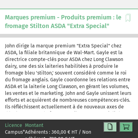
Marques premium - Produits premium : le
fromage Stilton ASDA "Extra Special"
John dirige la marque premium "Extra Special" chez
ASDA, la filiale britannique de Wal-Mart. Gayle est la
directrice compte-clés pour ASDA chez Long Clawson
dairy, une des six laiteries habilitées à produire le
fromage bleu 'stilton,' souvent considéré comme le roi
du fromage anglais. Gayle coordonne les relations entre
ASDA et la laiterie Long Clawson, en gérant les volumes,
les ventes et le marketing. John and Gayle unissent leurs
efforts et acquièrent de nombreuses compétences-clés.
Ils réfléchissent actuellement à de nouveaux axes de
développement du fromage 'stilton' commercialisé sous
la marque premium Extra Special du distributeur ASDA.
Licence
Montant
Campus
*
Adhérents :
360,00
€ HT / Non