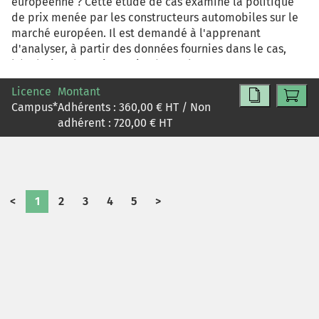
européenne ? Cette étude de cas examine la politique
de prix menée par les constructeurs automobiles sur le
marché européen. Il est demandé à l'apprenant
d'analyser, à partir des données fournies dans le cas,
l'évolution des prix pratiqués par les constructeurs
automobiles en Europe. L'apprenant est amené à
Licence
Montant
réfléchir sur l'origine des différences de prix constatées
Campus
*
Adhérents :
360,00
€ HT / Non
entre les pays, d'évaluer les risques de commerce
adhérent :
720,00
€ HT
parallèle et de proposer des mesures permettant aux
constructeurs de limiter les importations parallèles.
<
1
2
3
4
5
>