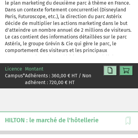
le plan marketing du deuxième parc à thème en France.
Dans un contexte fortement concurrentiel (Disneyland
Paris, Futuroscope, etc.), la direction du parc Astérix
décide de multiplier les actions marketing dans le but
d'atteindre un nombre annuel de 2 millions de visiteurs.
Le cas contient des informations détaillées sur le parc
Astérix, le groupe Grévin & Cie qui gère le parc, le
comportement des visiteurs et les principaux
concurrents. Il est demandé à l'apprenant d'élaborer un
plan marketing: diagnostics interne et externe, stratégie
Licence
Montant
marketing (segmentation, ciblage, positionnement),
Campus
*
Adhérents :
360,00
€ HT / Non
marketing-mix (politique de produit, de prix, de
adhérent :
720,00
€ HT
distribution et de communication).
HILTON : le marché de l'hôtellerie