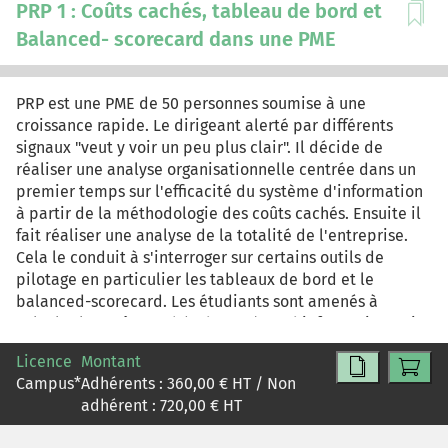
PRP 1 : Coûts cachés, tableau de bord et
Balanced- scorecard dans une PME
PRP est une PME de 50 personnes soumise à une
croissance rapide. Le dirigeant alerté par différents
signaux "veut y voir un peu plus clair". Il décide de
réaliser une analyse organisationnelle centrée dans un
premier temps sur l'efficacité du système d'information
à partir de la méthodologie des coûts cachés. Ensuite il
fait réaliser une analyse de la totalité de l'entreprise.
Cela le conduit à s'interroger sur certains outils de
pilotage en particulier les tableaux de bord et le
balanced-scorecard. Les étudiants sont amenés à
calculer les coûts cachés du système d'information puis
à réfléchir sur les tableaux de bord et à établir le
Licence
Montant
balanced score-card de l'entreprise.
Campus
*
Adhérents :
360,00
€ HT / Non
adhérent :
720,00
€ HT