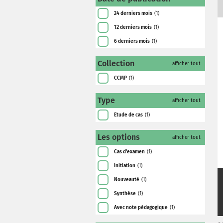
24 derniers mois
(1)
12 derniers mois
(1)
6 derniers mois
(1)
Collection
afficher tout
CCMP
(1)
Type
afficher tout
Etude de cas
(1)
Les options
afficher tout
Cas d'examen
(1)
Initiation
(1)
Nouveauté
(1)
Synthèse
(1)
Avec note pédagogique
(1)