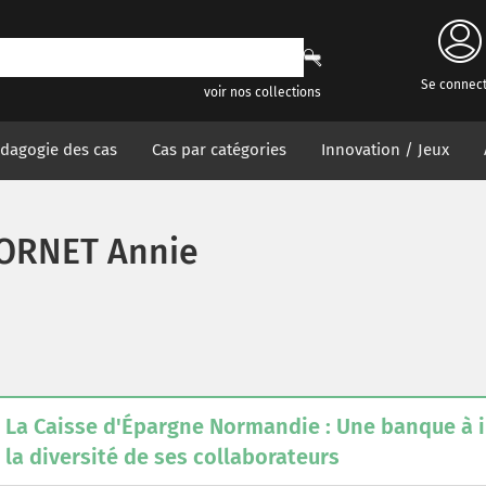
Se connec
voir nos collections
dagogie des cas
Cas par catégories
Innovation / Jeux
ORNET Annie
La Caisse d'Épargne Normandie : Une banque à i
la diversité de ses collaborateurs