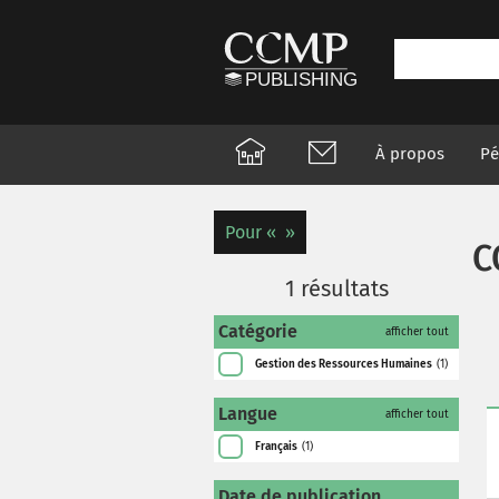
À propos
Pé
Pour
C
1
résultats
Catégorie
afficher tout
Gestion des Ressources Humaines
(1)
Langue
afficher tout
Français
(1)
Date de publication