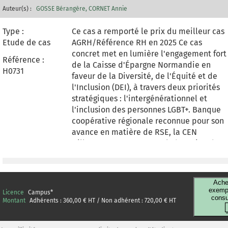
Auteur(s) :
GOSSE Bérangère
CORNET Annie
Type :
Ce cas a remporté le prix du meilleur cas
Etude de cas
AGRH/Référence RH en 2025 Ce cas
concret met en lumière l'engagement fort
Référence :
de la Caisse d'Épargne Normandie en
H0731
faveur de la Diversité, de l'Équité et de
l'Inclusion (DEI), à travers deux priorités
stratégiques : l'intergénérationnel et
l'inclusion des personnes LGBT+. Banque
coopérative régionale reconnue pour son
avance en matière de RSE, la CEN
s'illustre notamment par l'obtention des
labels « Égalité » (AFNOR) et B-Corp,
confirmant son rôle de pionnière. Fidèle à
ses valeurs, elle ambitionne aujourd'hui
Ache
d'aller plus loin en renforçant ses actions
exempl
Licence
Campus
*
consu
sur ces deux axes clés, identifiés comme
Montant
Adhérents :
360,00
€ HT / Non adhérent :
720,00
€ HT
prioritaires par le diagnostic Mixity, afin
de construire un environnement de travai