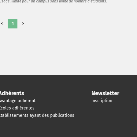
Usage illimité pour un campus sans limite de nombre d'étudiants.
toujours plus inclusif et représentatif de
la diversité de la société.
<
1
>
Adhérents
Newsletter
Avantage adhérent
Inscription
Écoles adhérentes
Établissements ayant des publications