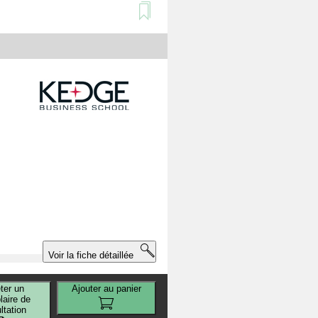
t
Voir la fiche détaillée
ter un
Ajouter au panier
aire de
ltation