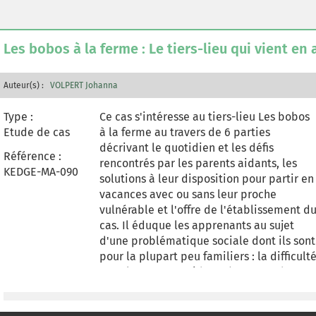
différents éléments du comportement du
consommateur, ils identifieront les
sources de création de valeur et les
Les bobos à la ferme : Le tiers-lieu qui vient en
marqueurs durabilité, ils analyseront le
marketing stratégique et les stratégies de
marque. Pour ce faire, les étudiants seron
Auteur(s) :
VOLPERT Johanna
plongés dans un environnement
Type :
hautement interactif. Ils incarneront un
Ce cas s'intéresse au tiers-lieu Les bobos
Etude de cas
stagiaire, donc la mission est de faire une
à la ferme au travers de 6 parties
veille sur Aya Nakamura pour un label de
décrivant le quotidien et les défis
Référence :
musique. Les informations pertinentes
rencontrés par les parents aidants, les
KEDGE-MA-090
leur seront communiquées par différents
solutions à leur disposition pour partir en
interlocuteurs et sous des formes diverses
vacances avec ou sans leur proche
(textes, vidéos, podcasts, articles de
vulnérable et l'offre de l'établissement d
presse, animations interactives, etc.), pou
cas. Il éduque les apprenants au sujet
renforcer l'attractivité du cas et l'ancrer
d'une problématique sociale dont ils sont
dans un contexte permettant à
pour la plupart peu familiers : la difficult
l'apprenant de comprendre l'intérêt
pour les parents aidants à trouver des
pratique des notions théoriques du cours.
propositions adaptées à leurs besoins et 
ceux de leur enfant vulnérable du fait des