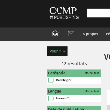
À propos
Pé
Pour
V
12
résultats
Catégorie
afficher tout
Marketing
(12)
Langue
afficher tout
Français
(12)
Date de publication