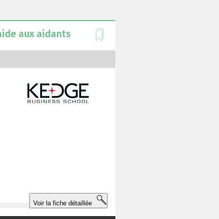
 aide aux aidants
t
u
r
é
à
Voir la fiche détaillée