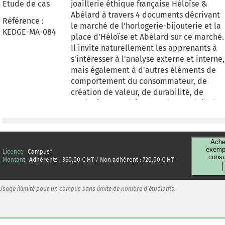
Etude de cas
joaillerie éthique française Héloïse &
Abélard à travers 4 documents décrivant
Référence :
le marché de l'horlogerie-bijouterie et la
KEDGE-MA-084
place d'Héloïse et Abélard sur ce marché.
Il invite naturellement les apprenants à
s'intéresser à l'analyse externe et interne,
mais également à d'autres éléments de
comportement du consommateur, de
création de valeur, de durabilité, de
marketing stratégique ou de stratégie de
marque. Le produit choisi est attractif
pour les étudiants, en particulier ceux qui
se familiarisent avec le marketing, car il
Ache
touche à la fois à un univers qui les fait
exempl
Licence
Campus
*
consu
rêver, celui du luxe, et à des
Montant
Adhérents :
360,00
€ HT / Non adhérent :
720,00
€ HT
problématiques actuelles, celles du
développement durable et de la
Usage illimité pour un campus sans limite de nombre d'étudiants.
circularité. Ce cas permet de déconstruir
plusieurs préjugés : le marketing et
l'industrie du luxe sont généralement
associés à la surconsommation et à la