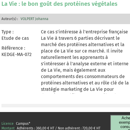
La Vie : le bon goût des protéines végétales
superficialité. L'analyse de l'entreprise
Héloïse & Abélard permettra aux
étudiants de mieux comprendre commen
Auteur(s) :
VOLPERT Johanna
le marketing peut se mettre au service
Type :
d'offres vertueuses, et comment les
Ce cas s'intéresse à l'entreprise française
Etude de cas
entreprises du secteur du luxe peuvent
La Vie à travers 6 parties décrivant le
aussi contribuer au développement
marché des protéines alternatives et la
Référence :
durable. Ce cas permet aux apprenants
place de La Vie sur ce marché. Il invite
KEDGE-MA-072
d'exercer leur esprit critique ainsi que
naturellement les apprenants à
leurs capacités de lecture et de synthèse,
s'intéresser à l'analyse externe et interne
tout en travaillant sur un produit actuel,
de La Vie, mais également aux
atypique et représentatif de leur
comportements des consommateurs de
génération et susceptible de leur faire
protéines alternatives et au rôle clé de la
réviser leur jugement sur l'industrie du
stratégie marketing de La Vie pour
luxe et la contribution du marketing au
devenir une référence en matière de
développement durable.
protéine végétale. L'originalité du cas
réside dans un choix de produit engagé
qui conduit les candidats à s'interroger
Ache
sur le rôle du marketing dans les enjeux
exempl
Licence
Campus
*
consu
de durabilité et, plus largement, sur le
Montant
Adhérents :
360,00
€ HT / Non adhérent :
720,00
€ HT