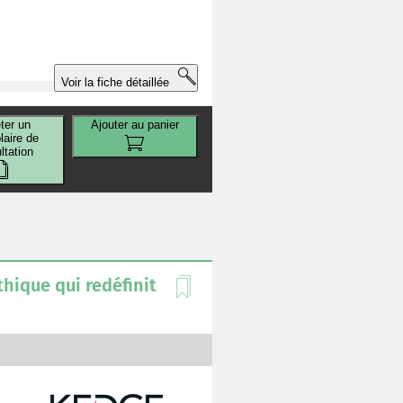
r
Voir la fiche détaillée
ter un
Ajouter au panier
aire de
ltation
e
éthique qui redéfinit