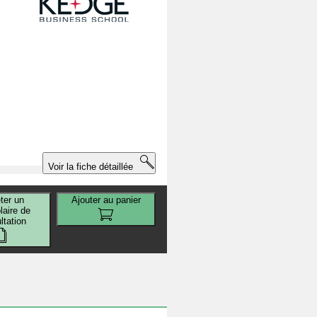
Voir la fiche détaillée
ter un
Ajouter au panier
aire de
ltation
e