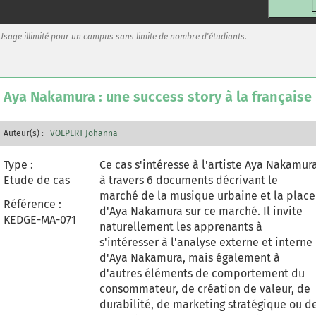
rôle du marketing vis-à-vis de la société.
Ce cas permet aux apprenants d'exercer
Usage illimité pour un campus sans limite de nombre d'étudiants.
leur esprit critique ainsi que leurs
capacités de lecture et de synthèse, tout
en travaillant sur un produit porteur de
sens pour leur génération.
Aya Nakamura : une success story à la française
Auteur(s) :
VOLPERT Johanna
Type :
Ce cas s'intéresse à l'artiste Aya Nakamur
Etude de cas
à travers 6 documents décrivant le
marché de la musique urbaine et la place
Référence :
d'Aya Nakamura sur ce marché. Il invite
KEDGE-MA-071
naturellement les apprenants à
s'intéresser à l'analyse externe et interne
d'Aya Nakamura, mais également à
d'autres éléments de comportement du
consommateur, de création de valeur, de
durabilité, de marketing stratégique ou d