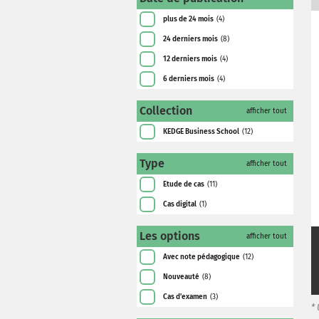
plus de 24 mois
(4)
24 derniers mois
(8)
12 derniers mois
(4)
6 derniers mois
(4)
Collection
afficher tout
KEDGE Business School
(12)
Type
afficher tout
Etude de cas
(11)
Cas digital
(1)
Les options
afficher tout
Avec note pédagogique
(12)
Nouveauté
(8)
Cas d'examen
(3)
*