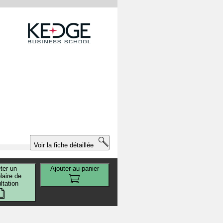
Voir la fiche détaillée
ter un
Ajouter au panier
t
aire de
ltation