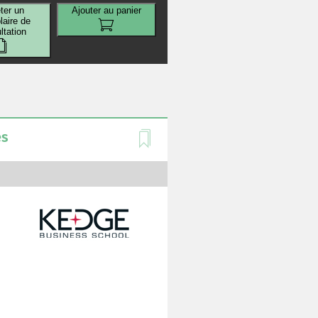
ter un
Ajouter au panier
aire de
ltation
es