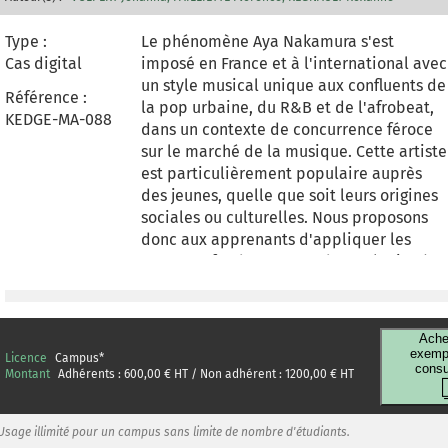
Type :
Le phénomène Aya Nakamura s'est
Cas digital
imposé en France et à l'international avec
un style musical unique aux confluents de
Référence :
la pop urbaine, du R&B et de l'afrobeat,
KEDGE-MA-088
dans un contexte de concurrence féroce
sur le marché de la musique. Cette artiste
est particulièrement populaire auprès
des jeunes, quelle que soit leurs origines
sociales ou culturelles. Nous proposons
donc aux apprenants d'appliquer les
concepts fondamentaux du marketing à
une marque qui les anime et les inspire,
leur démontrant ainsi que le marketing
s'invite dans tous les produits, services et
Ache
marques qu'ils consomment, quel que soi
exempl
Licence
Campus
*
consu
le secteur considéré. Dans ce cas, les
Montant
Adhérents :
600,00
€ HT / Non adhérent :
1200,00
€ HT
apprenants effectueront l'analyse externe
et interne d'Aya Nakamura sur le marché
Usage illimité pour un campus sans limite de nombre d'étudiants.
de la musique, ils décortiqueront les