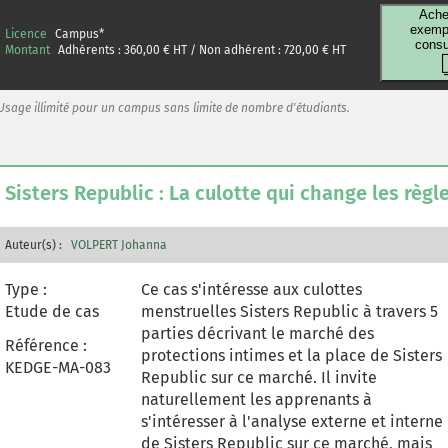
contraintes financières, logistiques ou
Ache
administratives, mais aussi du fait de la
exempl
Licence
Campus
*
consu
structure du marché. Pour éclairer cet
Montant
Adhérents :
360,00
€ HT / Non adhérent :
720,00
€ HT
enjeu social par un prisme managérial, le
cas invite à faire l'analyse externe et
Usage illimité pour un campus sans limite de nombre d'étudiants.
interne des Bobos à la ferme sur le DAS
des vacances pour les jeunes malades ou
handicapés, à travailler le questionnaire
grâce aux résultats d'une étude sur les
Sisters Republic : La culotte qui change les règl
parents aidants et à expliquer comment
les différentes marques du secteur
permettent aux parents aidants de
Auteur(s) :
VOLPERT Johanna
naviguer une offre pas toujours facile à
Type :
décrypter. L'originalité du cas réside dans
Ce cas s'intéresse aux culottes
Etude de cas
un choix de produit qui sensibilise les
menstruelles Sisters Republic à travers 5
étudiants à une problématique de santé
parties décrivant le marché des
Référence :
publique et d'inclusion généralement peu
protections intimes et la place de Sisters
KEDGE-MA-083
abordée dans les études supérieures en
Republic sur ce marché. Il invite
gestion. Ce cas démontre aux étudiants
naturellement les apprenants à
que le marketing peut être mis au service
s'intéresser à l'analyse externe et interne
d'entreprises à impact, utiles à la société.
de Sisters Republic sur ce marché, mais