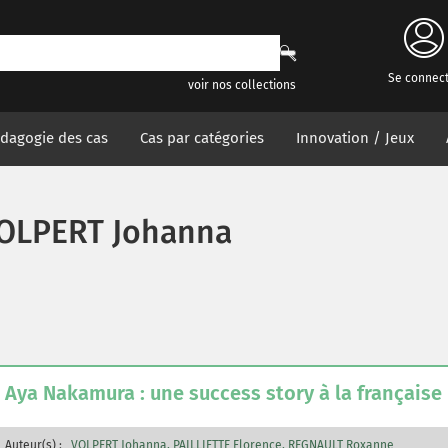
Se connec
voir nos collections
dagogie des cas
Cas par catégories
Innovation / Jeux
OLPERT Johanna
Aya Nakamura : une success story à la française
Auteur(s) :
VOLPERT Johanna
PAILLIETTE Florence
REGNAULT Roxanne