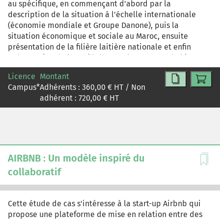
au spécifique, en commençant d'abord par la
description de la situation à l'échelle internationale
(économie mondiale et Groupe Danone), puis la
situation économique et sociale au Maroc, ensuite
présentation de la filière laitière nationale et enfin
présentation de la société Centrale Danone : de l'impact
du boycott et de sa réaction pour gérer cette crise
Licence
Montant
inédite.
Campus
*
Adhérents :
360,00
€ HT / Non
adhérent :
720,00
€ HT
AIRBNB : Un modèle inspiré du
collaboratif
Cette étude de cas s'intéresse à la start-up Airbnb qui
propose une plateforme de mise en relation entre des