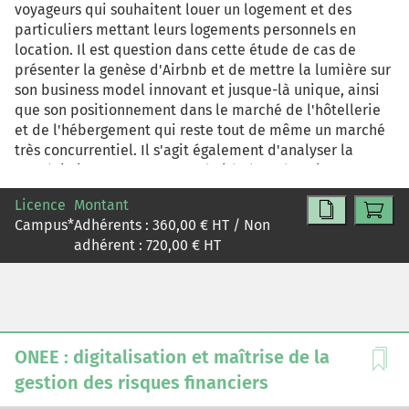
voyageurs qui souhaitent louer un logement et des
particuliers mettant leurs logements personnels en
location. Il est question dans cette étude de cas de
présenter la genèse d'Airbnb et de mettre la lumière sur
son business model innovant et jusque-là unique, ainsi
que son positionnement dans le marché de l'hôtellerie
et de l'hébergement qui reste tout de même un marché
très concurrentiel. Il s'agit également d'analyser la
stratégie interne et externe d'Airbnb et de voir comment
la start-up a pu pivoter en temps de crise afin de faire
Licence
Montant
face à l'arrêt d'activité du secteur touristique et réussir
Campus
*
Adhérents :
360,00
€ HT / Non
une introduction en bourse inattendue. Cette étude de
adhérent :
720,00
€ HT
cas devrait amener l'apprenant à mettre en œuvre les
différents outils d'analyse stratégique, notamment la
méthode SWOT, les 5 forces de Porter et la matrice de
McKinsey afin d'analyser une entreprise, d'identifier son
positionnement et de délimiter sa stratégie par rapport
aux différents acteurs de son écosystème. À l'issue de
ONEE : digitalisation et maîtrise de la
cette analyse, l'apprenant devrait avoir la capacité de
gestion des risques financiers
mettre en place un business model pour cette