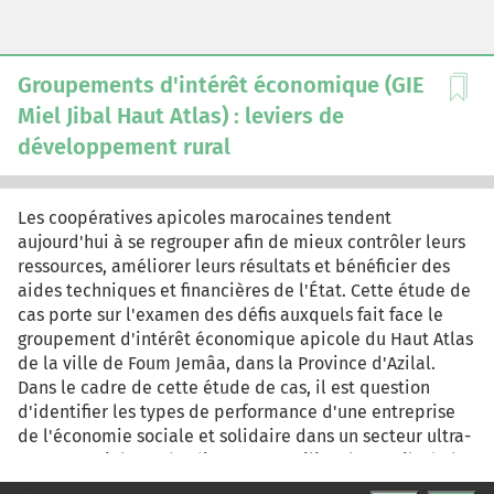
savoir les grands studios hollywoodiens comme COMCAST
et UNIVERSAL * Et surtout les substituts (ou les nouveaux
entrants), à savoir les pure Players du digital que sont
Netflix, Amazone Prime et Apple TV. Leur modèle est
Groupements d'intérêt économique (GIE
disruptif car ils se positionnent en tant qu'agrégateurs
Miel Jibal Haut Atlas) : leviers de
de contenu et s'appuient sur la puissance
développement rural
technologique.
Les coopératives apicoles marocaines tendent
aujourd'hui à se regrouper afin de mieux contrôler leurs
ressources, améliorer leurs résultats et bénéficier des
aides techniques et financières de l'État. Cette étude de
cas porte sur l'examen des défis auxquels fait face le
groupement d'intérêt économique apicole du Haut Atlas
de la ville de Foum Jemâa, dans la Province d'Azilal.
Dans le cadre de cette étude de cas, il est question
d'identifier les types de performance d'une entreprise
de l'économie sociale et solidaire dans un secteur ultra-
concurrentiel. Les étudiants vont utiliser les outils de la
stratégie et de l'analyse financière pour éclairer les