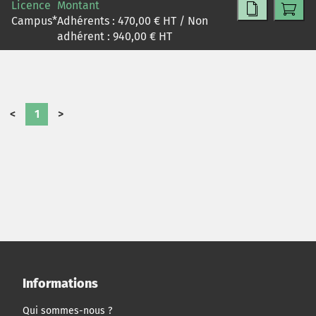
Licence
Montant
choix de ce type d'entreprise.
Campus
*
Adhérents :
470,00
€ HT / Non
adhérent :
940,00
€ HT
<
1
>
Informations
Qui sommes-nous ?