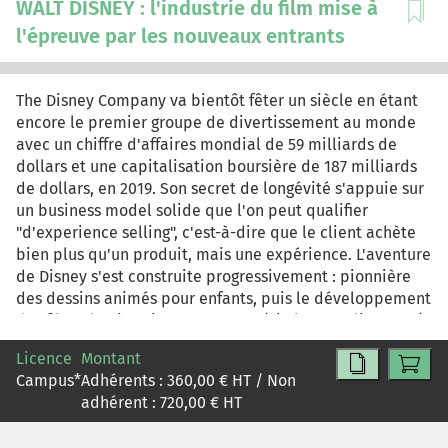
WALT DISNEY : l'industrie du film mise à
l'épreuve par les nouveaux entrants
The Disney Company va bientôt fêter un siècle en étant
encore le premier groupe de divertissement au monde
avec un chiffre d'affaires mondial de 59 milliards de
dollars et une capitalisation boursière de 187 milliards
de dollars, en 2019. Son secret de longévité s'appuie sur
un business model solide que l'on peut qualifier
"d'experience selling", c'est-à-dire que le client achète
bien plus qu'un produit, mais une expérience. L'aventure
de Disney s'est construite progressivement : pionnière
des dessins animés pour enfants, puis le développement
des films d'animation en 2D et 3D (via leur studio PIXAR)
et de films à grands succès (comme Pirate des Caraibes).
Licence
Montant
Cette puissance de la narration a même pris vie au-delà
Campus
*
Adhérents :
360,00
€ HT / Non
des écrans avec le développement des parcs
adhérent :
720,00
€ HT
d'attraction. Dans cet univers très dynamique, la
concurrence est féroce avec : * Les concurrents directs, à