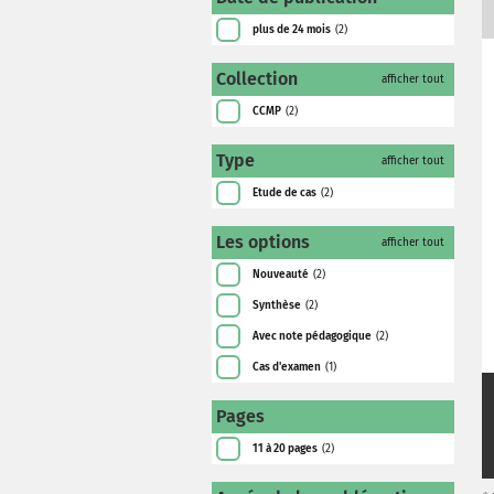
plus de 24 mois
(2)
Collection
afficher tout
CCMP
(2)
Type
afficher tout
Etude de cas
(2)
Les options
afficher tout
Nouveauté
(2)
Synthèse
(2)
Avec note pédagogique
(2)
Cas d'examen
(1)
Pages
11 à 20 pages
(2)