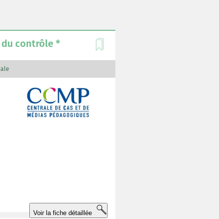
 du contrôle *
ale
s
e
Voir la fiche détaillée