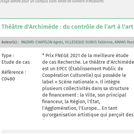
Usage illimité pour un campus sans limite de nombre d'étudiants.
Simons (1995), le cas invite les étudiants à
s'interroger sur le rôle des systèmes de
contrôle dans l'organisation, en
mobilisant les théories du contrôle
Théâtre d'Archimède : du contrôle de l'art à l'art
bureaucratique et clanique. Les étudiants
doivent également définir les niveaux
d'information associés aux outils au
Auteur(s) :
MAZARS-CHAPELON Agnès
VILLESEQUE-DUBUS Fabienne
AMANS Pasc
regard des fonctions identifiées. Le cas
Type :
peut être traité de façon individuelle ou
* Prix FNEGE 2021 de la meilleure étude
Etude de cas
sous forme de travail de groupe, tant dan
de cas Recherche. Le théâtre d'Archimèd
le cadre des enseignements qu'en
est un EPCC (Établissement Public de
Référence :
évaluation sommative.
Coopération Culturelle) qui possède le
C0480
label « Scène nationale ». Il intègre
plusieurs collectivités dans sa structure
de financement : la Ville, son principal
financeur, la Région, l'État,
l'Agglomération, l'Europe... En tant
qu'organisation artistique qui perçoit des
financements externes, le théâtre
d'Archimède, « Scène nationale », est