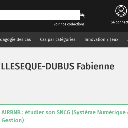
Se connec
voir nos collections
dagogie des cas
Cas par catégories
Innovation / Jeux
ILLESEQUE-DUBUS Fabienne
AIRBNB : étudier son SNCG (Système Numérique 
Gestion)