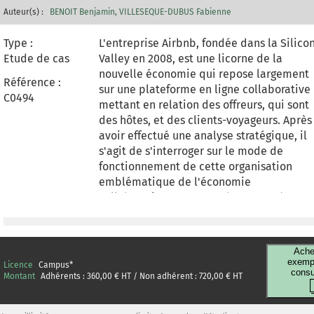
Auteur(s) :
BENOIT Benjamin
VILLESEQUE-DUBUS Fabienne
Type :
L'entreprise Airbnb, fondée dans la Silico
Etude de cas
Valley en 2008, est une licorne de la
nouvelle économie qui repose largement
Référence :
sur une plateforme en ligne collaborative
C0494
mettant en relation des offreurs, qui sont
des hôtes, et des clients-voyageurs. Après
avoir effectué une analyse stratégique, il
s'agit de s'interroger sur le mode de
fonctionnement de cette organisation
emblématique de l'économie
collaborative au travers de son système
numérique de contrôle de gestion (SNCG),
qui fournit à l'hôte une batterie d'outils
de gestion pour gérer son offre et lui
Ache
apporter des informations de nature à
exempl
Licence
Campus
*
consu
éclairer, voire à guider, sa prise de
Montant
Adhérents :
360,00
€ HT / Non adhérent :
720,00
€ HT
décision. En mobilisant plusieurs grilles
d'analyse, dont celle des leviers de