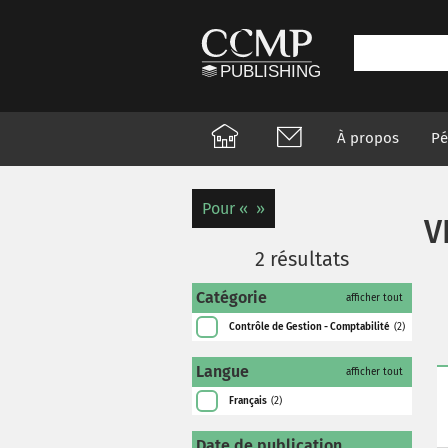
À propos
Pé
Pour
V
2
résultats
Catégorie
afficher tout
Contrôle de Gestion - Comptabilité
(2)
Langue
afficher tout
Français
(2)
Date de publication