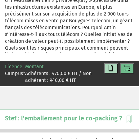
d'investissement en « private equity » spécialisé dans
les infrastructures existantes en Europe, et plus
précisément sur son acquisition de plus de 2 000 tours
télécom mises en vente par Bouygues Telecom, un géant
français des télécommunications. Pourquoi Antin
s'intéresse-t-il aux tours télécom ? Quelles initiatives de
création de valeur peut-il possiblement implémenter ?
Quels sont les risques principaux et comment peuvent-
ils être réduits ? L'investissement peut-il satisfaire aux
critères de performance d'Antin ? L'épilogue du cas
Licence
Montant
passe en revue la transaction fin 2013, les initiatives de
Campus
*
Adhérents :
470,00
€ HT / Non
création de valeur mises en œuvre par Antin de 2013 à
adhérent :
940,00
€ HT
2016 durant sa période de détention de l'actif, ainsi de
sa vente in fine en 2017.
Stef : l'emballement pour le co-packing ?