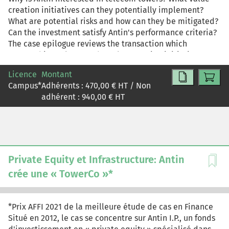
creation initiatives can they potentially implement?
What are potential risks and how can they be mitigated?
Can the investment satisfy Antin's performance criteria?
The case epilogue reviews the transaction which
occurred in early 2013, the value creation initiatives
implemented during Antin's ownership of the business
Licence
Montant
(2013-2016) and its eventual sale in 2017
Campus
*
Adhérents :
470,00
€ HT / Non
adhérent :
940,00
€ HT
Private Equity et Infrastructure: Antin
crée une « TowerCo »*
*Prix AFFI 2021 de la meilleure étude de cas en Finance
Situé en 2012, le cas se concentre sur Antin I.P., un fonds