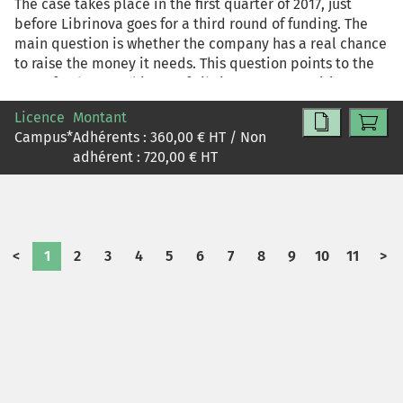
The case takes place in the first quarter of 2017, just
before Librinova goes for a third round of funding. The
main question is whether the company has a real chance
to raise the money it needs. This question points to the
more fundamental issue of Librinova's competitive
advantage and growth potential. More specifically, the
Licence
Montant
discussion should examine whether Librinova's "digital
Campus
*
Adhérents :
360,00
€ HT / Non
platform" business model makes sense in the emerging
adhérent :
720,00
€ HT
multi-sided market for digital publishing.
<
1
2
3
4
5
6
7
8
9
10
11
>