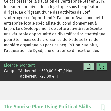
Ce cas présente la situation de l'entreprise Stef en 2019,
le leader européen de la logistique sous température
dirigée. Le dirigeant d'une des activités de Stef
s'interroge sur l'opportunité d'acquérir Dyad, une petite
entreprise locale spécialiste du conditionnement à
façon. Le développement de cette activité représente
une véritable opportunité de diversification stratégique
pour Stef; mais cette croissance doit-elle se faire de
manière organique ou par une acquisition ? De plus,
l'acquisition de Dyad, une entreprise d'insertion des
handicapés, au mode de management original, est-elle
la bonne cible pour Stef ? L'entreprise sera-t-elle
Licence
Montant
capable de capter le savoir-faire unique de Dyad sans
Campus
*
Adhérents :
360,00
€ HT / Non
détruire son modèle ?
adhérent :
720,00
€ HT
The Sunrise Plan: Using Political Skills