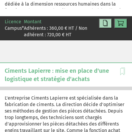
dédiée à la dimension ressources humaines dans la
fonction achat et une deuxième consacrée à la sélection
du fournisseur dans le domaine des SIRH. C'est un cas de
Licence
Montant
synthèse sur toutes les dimensions de la fonction Achats
Campus
*
Adhérents :
360,00
€ HT / Non
et SIRH.
adhérent :
720,00
€ HT
Ciments Lapierre : mise en place d'une
logistique et stratégie d'achats
L'entreprise Ciments Lapierre est spécialisée dans la
fabrication de ciments. La direction décide d'optimiser
ses méthodes de gestion des pièces détachées. Depuis
trop longtemps, des techniciens sont chargés
d'approvisionner les pièces détachées des différents
engins travaillant sur le site. Comme la fonction achat