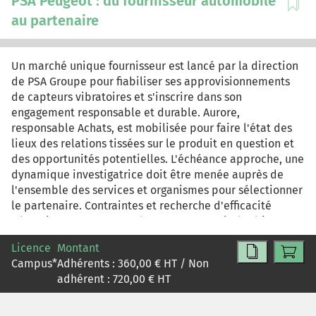
PSA Peugeot : du fournisseur automobile
au partenaire
Un marché unique fournisseur est lancé par la direction
de PSA Groupe pour fiabiliser ses approvisionnements
de capteurs vibratoires et s'inscrire dans son
engagement responsable et durable. Aurore,
responsable Achats, est mobilisée pour faire l'état des
lieux des relations tissées sur le produit en question et
des opportunités potentielles. L'échéance approche, une
dynamique investigatrice doit être menée auprès de
l'ensemble des services et organismes pour sélectionner
le partenaire. Contraintes et recherche d'efficacité
nécessiteront un savant dosage pour servir d'arbitrage
pour argumenter le choix final auprès de la direction de
Licence
Montant
PSA Groupe.
Campus
*
Adhérents :
360,00
€ HT / Non
adhérent :
720,00
€ HT