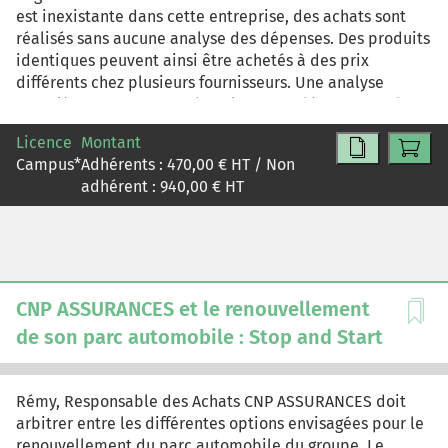
est inexistante dans cette entreprise, des achats sont
réalisés sans aucune analyse des dépenses. Des produits
identiques peuvent ainsi être achetés à des prix
différents chez plusieurs fournisseurs. Une analyse
complète va permettre d'analyser ces dépenses et de
définir une véritable stratégie d'achat permettant de
Licence
Montant
générer des gains. Ce cas relatif à la gestion des achats
Campus
*
Adhérents :
470,00
€ HT / Non
met l'accent sur les erreurs classiques rencontrées dans
adhérent :
940,00
€ HT
les entreprises industrielles : confusion méthode à seuil
et stock de sécurité, méconnaissance de la formule pour
la définition d'un point de commande, précautions à
prendre pour les calculs des quantités économiques de
commandes passées aux fournisseurs.
CNP ASSURANCES et le renouvellement
de son parc automobile : Stop and Start
Rémy, Responsable des Achats CNP ASSURANCES doit
arbitrer entre les différentes options envisagées pour le
renouvellement du parc automobile du groupe. Le