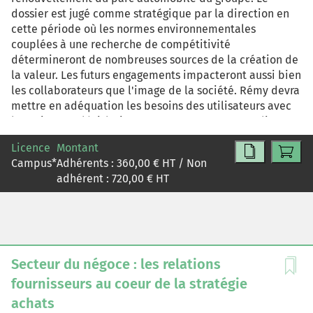
dossier est jugé comme stratégique par la direction en
cette période où les normes environnementales
couplées à une recherche de compétitivité
détermineront de nombreuses sources de la création de
la valeur. Les futurs engagements impacteront aussi bien
les collaborateurs que l'image de la société. Rémy devra
mettre en adéquation les besoins des utilisateurs avec
les exigences législatives tout en respectant une ligne
budgétaire peu flexible. Un appel d'offres sera donc
Licence
Montant
lancé après concertation de plusieurs parties prenantes
Campus
*
Adhérents :
360,00
€ HT / Non
et devra in fine permettre de satisfaire l'ensemble des
adhérent :
720,00
€ HT
parties prenantes.
Secteur du négoce : les relations
fournisseurs au coeur de la stratégie
achats