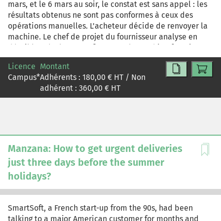
mars, et le 6 mars au soir, le constat est sans appel : les
résultats obtenus ne sont pas conformes à ceux des
opérations manuelles. L'acheteur décide de renvoyer la
machine. Le chef de projet du fournisseur analyse en
détail les résultats, confirme que la machine fonctionne
parfaitement, et comprend que l'origine du problème
Licence
Montant
est interne à son client. Le 15 mars, l'acheteur doit alors
Campus
*
Adhérents :
180,00
€ HT / Non
prendre une décision...
adhérent :
360,00
€ HT
Manzana: How to get urgent deliveries
just three days before the summer
holidays?
SmartSoft, a French start-up from the 90s, had been
talking to a major American customer for months and